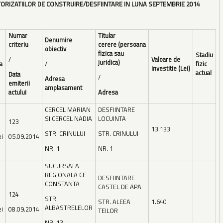
TORIZATIILOR DE CONSTRUIRE/DESFIINTARE IN LUNA SEPTEMBRIE 2014
Numar
Titular
Denumire
criteriu
cerere
(persoana
obiectiv
fizica sau
Stadiu
/
Valoare de
juridica)
a
/
fizic
investitie
(Lei)
actual
Data
/
Adresa
emiterii
amplasament
actului
Adresa
CERCEL MARIAN
DESFIINTARE
SI CERCEL NADIA
LOCUINTA
123
13.133
STR. CRINULUI
STR. CRINULUI
ei
05.09.2014
NR. 1
NR. 1
SUCURSALA
REGIONALA CF
DESFIINTARE
CONSTANTA
CASTEL DE APA
124
STR.
STR. ALEEA
1.640
ALBASTRELELOR
ei
08.09.2014
TEILOR
NR. 13