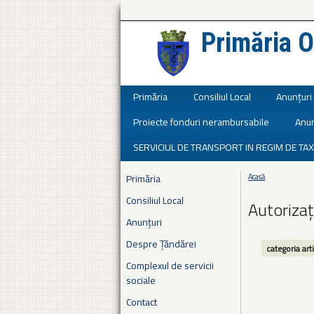
Primăria O
Județul Ialomița
Primăria
Consiliul Local
Anunțuri
Proiecte fonduri nerambursabile
Anun
SERVICIUL DE TRANSPORT IN REGIM DE TAX
Primăria
Acasă
Eşti aici
Consiliul Local
Autorizaț
Anunțuri
Despre Țăndărei
categoria art
Complexul de servicii
sociale
Contact