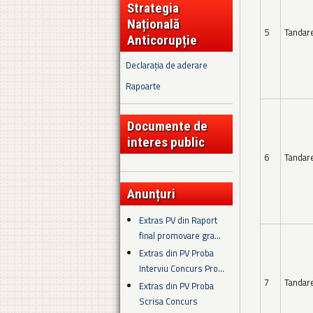
Strategia
Națională
5
Tandar
Anticorupție
Declarația de aderare
Rapoarte
Documente de
interes public
6
Tandar
Anunțuri
Extras PV din Raport
final promovare gra...
Extras din PV Proba
Interviu Concurs Pro...
7
Tandar
Extras din PV Proba
Scrisa Concurs