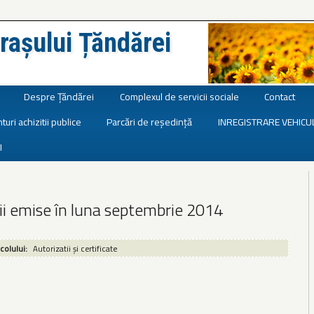
rașului Țăndărei
Despre Țăndărei
Complexul de servicii sociale
Contact
turi achizitii publice
Parcări de reședință
INREGISTRARE VEHICU
I
ii emise în luna septembrie 2014
icolului:
Autorizatii și certificate