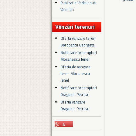
Pagini
Publicatie Voda Ionut-
Valentin
Vânzări terenuri
Oferta vanzare teren
Dorobantu Georgeta
Notificare preemptori
Mocanescu Jenel
Oferta de vanzare
teren Mocanescu
Jenel
Notificare preemptori
Dragusin Petrica
Oferta vanzare
Dragusin Petrica