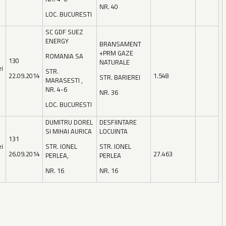
NR. 40
LOC. BUCURESTI
SC GDF SUEZ
ENERGY
BRANSAMENT
+PRM GAZE
ROMANIA SA
130
NATURALE
ei
STR.
22.09.2014
1.548
STR. BARIEREI
MARASESTI ,
NR. 4-6
NR. 36
LOC. BUCURESTI
DUMITRU DOREL
DESFIINTARE
SI MIHAI AURICA
LOCUINTA
131
ei
STR. IONEL
STR. IONEL
26.09.2014
27.463
PERLEA,
PERLEA
NR. 16
NR. 16