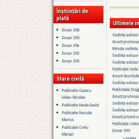
Înștiințări de
plată
Ultimele i
Dosar 396
Sedinta extrao
Dosar 395
Anunt promova
Dosar 394
Minuta sedinta 
Dosar 392
Sedinta extrao
Dosar 393
Sedinta extrao
Publicatie Voda
Anunt deschider
Stare civilă
Sedinta extraor
Publictatie Dra
Publicatie Cazacu
Anunt promovar
Iulian-Nicolae
Sedinta extraor
Publicatie Hauta David
Sedinta extraor
Publicatie Neculai
Anunt privind c
Marius
Publicatie Linti
Publicatie Cretu
Dosar 393
Marian
« prima