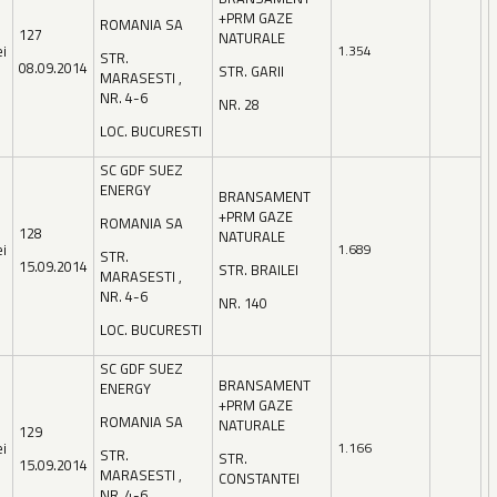
+PRM GAZE
ROMANIA SA
127
NATURALE
ei
1.354
STR.
08.09.2014
STR. GARII
MARASESTI ,
NR. 4-6
NR. 28
LOC. BUCURESTI
SC GDF SUEZ
ENERGY
BRANSAMENT
+PRM GAZE
ROMANIA SA
128
NATURALE
ei
1.689
STR.
15.09.2014
STR. BRAILEI
MARASESTI ,
NR. 4-6
NR. 140
LOC. BUCURESTI
SC GDF SUEZ
BRANSAMENT
ENERGY
+PRM GAZE
ROMANIA SA
NATURALE
129
ei
1.166
STR.
STR.
15.09.2014
MARASESTI ,
CONSTANTEI
NR. 4-6