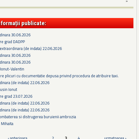
»
nformații publicate:
rdinara 30.06.2026
re grad DADPP
extraordinara (de indata) 22.06.2026
rdinara 30.06.2026
rdinara 30.06.2026
 Ionut-Valentin
e plicuri cu documentatie depusa privind procedura de atribuire taxi.
dinara (de indata) 22.06.2026
gusin Ionut
e grad 23.07.2026
dinara (de indata) 22.06.2026
dinara (de indata) 22.06.2026
ombaterea si distrugerea buruienii ambrozia
s Mihaita
‹ anterioara
…
2
3
4
…
urmatoarea ›