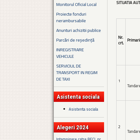
SITUATIA AU
Monitorul Oficial Local
Proiecte fonduri
nerambursabile
Anunturi achizitii publice
Nr.
Parcări de reședință
Primari
crt.
INREGISTRARE
VEHICULE
SERVICIUL DE
TRANSPORT IN REGIM
DE TAXI
1
Tandar
Asistenta sociala
Asistenta sociala
2
Alegeri 2024
Tandar
Intampinare catre BECL nr.