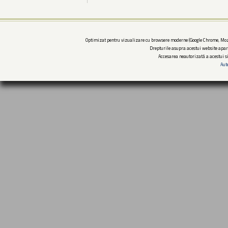
Optimizat pentru vizualizare cu browsere moderne (Google Chrome, Mozi
Drepturile asupra acestui website apar
Accesarea neautorizată a acestui si
Aut