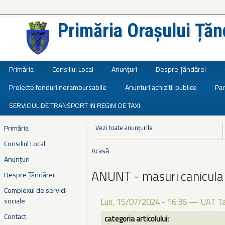
Primăria Orașului Țăn
Județul Ialomița
Primăria
Consiliul Local
Anunțuri
Despre Țăndărei
Proiecte fonduri nerambursabile
Anunturi achizitii publice
Par
SERVICIUL DE TRANSPORT IN REGIM DE TAXI
Primăria
Vezi toate anunțurile
Consiliul Local
Acasă
Eşti aici
Anunțuri
ANUNT - masuri canicula
Despre Țăndărei
Complexul de servicii
sociale
Lun, 15/07/2024 - 16:36
—
UAT Ta
Contact
categoria articolului: