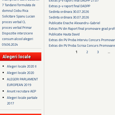
Extras p-v raport final DADPP 27.07
7 Tandarei formulata de
Extras p-v raport final DADPP
domnul Ciobu Rica
Sedinta ordinara 30.07.2026
Solicitare Spanu Lucian
Sedinta ordinara 30.07.2026
proces verbal CL
Publicatie Enache Alexandru-Gabriel
proces verbal Primar
Extras PV din Raport final promovare grad prof
Dispozitie interzicere
Publicatie Hauta David
consum alcool alegeri
Extras din PV Proba Interviu Concurs Promova
09.06.2024
Extras din PV Proba Scrisa Concurs Promovare
Pagini
1
2
3
…
Alegeri locale
Alegeri locale 2020 II
Alegeri locale 2020
ALEGERI PARLAMENT
EUROPEAN 2019
Anunt recrutare AEP
Alegeri locale partiale
2017