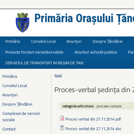
Primăria Orașului Țăn
Județul Ialomița
Primăria
Consiliul Local
Anunțuri
Despre Țăndărei
Proiecte fonduri nerambursabile
Anunturi achizitii publice
Par
SERVICIUL DE TRANSPORT IN REGIM DE TAXI
Primăria
Acasă
Eşti aici
Consiliul Local
Proces-verbal ședința din 
Anunțuri
Despre Țăndărei
categoria articolului:
procese-verbale
Complexul de servicii
Proces-verbal din 27.11.2014 pdf
sociale
Contact
Proces-verbal din 27.11.2014 doc