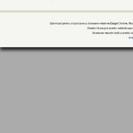
Optimizat pentru vizualizare cu browsere moderne (Google Chrome, Mozi
Drepturile asupra acestui website apar
Accesarea neautorizată a acestui si
Aut