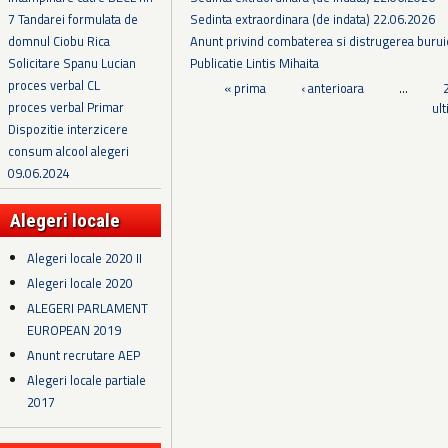
Sedinta extraordinara (de indata) 22.06.2026
7 Tandarei formulata de
Anunt privind combaterea si distrugerea burui
domnul Ciobu Rica
Publicatie Lintis Mihaita
Solicitare Spanu Lucian
proces verbal CL
Pagini
« prima
‹ anterioara
…
proces verbal Primar
ul
Dispozitie interzicere
consum alcool alegeri
09.06.2024
Alegeri locale
Alegeri locale 2020 II
Alegeri locale 2020
ALEGERI PARLAMENT
EUROPEAN 2019
Anunt recrutare AEP
Alegeri locale partiale
2017