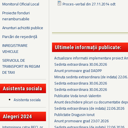
Monitorul Oficial Local
Proces-verbal din 27.11.2014 odt
Proiecte fonduri
nerambursabile
Anunturi achizitii publice
Parcări de reședință
INREGISTRARE
Ultimele informații publicate:
VEHICULE
Actualizare informatii implementare proiect 
SERVICIUL DE
Sedinta extraordinara 30.06.2026
TRANSPORT IN REGIM
Anunt promovare grad DADPP
DE TAXI
Minuta sedinta extraordinara (de indata) 22.06
Sedinta extraordinara 30.06.2026
Asistenta sociala
Sedinta extraordinara 30.06.2026
Publicatie Voda Ionut-Valentin
Asistenta sociala
Anunt deschidere plicuri cu documentatie depus
Sedinta extraordinara (de indata) 22.06.2026
Publictatie Dragusin Ionut
Alegeri 2024
Anunt promovare grad 23.07.2026
Sedinta extraordinara (de indata) 22.06.2026
Intampinare catre BECL nr.