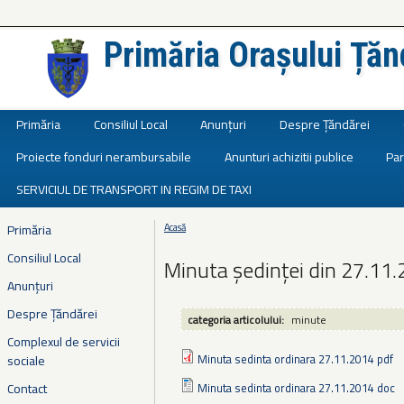
Primăria Orașului Țăn
Județul Ialomița
Primăria
Consiliul Local
Anunțuri
Despre Țăndărei
Proiecte fonduri nerambursabile
Anunturi achizitii publice
Par
SERVICIUL DE TRANSPORT IN REGIM DE TAXI
Primăria
Acasă
Eşti aici
Consiliul Local
Minuta ședinței din 27.11
Anunțuri
Despre Țăndărei
categoria articolului:
minute
Complexul de servicii
Minuta sedinta ordinara 27.11.2014 pdf
sociale
Contact
Minuta sedinta ordinara 27.11.2014 doc