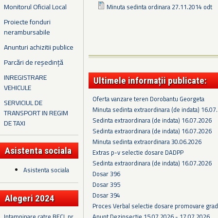
Monitorul Oficial Local
Minuta sedinta ordinara 27.11.2014 odt
Proiecte fonduri
nerambursabile
Anunturi achizitii publice
Parcări de reședință
INREGISTRARE
Ultimele informații publicate:
VEHICULE
Oferta vanzare teren Dorobantu Georgeta
SERVICIUL DE
Minuta sedinta extraordinara (de indata) 16.07
TRANSPORT IN REGIM
Sedinta extraordinara (de indata) 16.07.2026
DE TAXI
Sedinta extraordinara (de indata) 16.07.2026
Minuta sedinta extraordinara 30.06.2026
Asistenta sociala
Extras p-v selectie dosare DADPP
Sedinta extraordinara (de indata) 16.07.2026
Asistenta sociala
Dosar 396
Dosar 395
Dosar 394
Alegeri 2024
Proces Verbal selectie dosare promovare grad
Anunt Dezinsectie 15.07.2026 - 17.07.2026
Intampinare catre BECL nr.