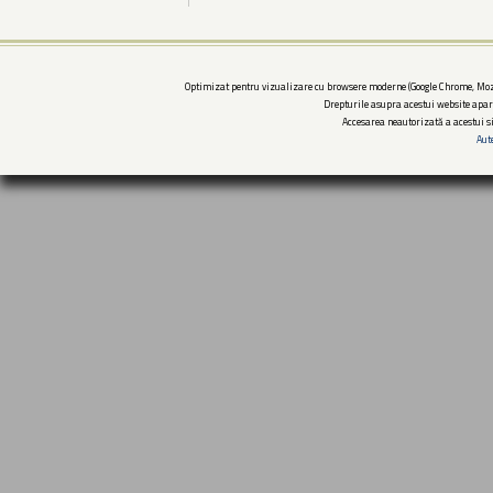
Optimizat pentru vizualizare cu browsere moderne (Google Chrome, Mozi
Drepturile asupra acestui website apar
Accesarea neautorizată a acestui si
Aut