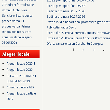
Extras p-v raport final DADPP 27.07
7 Tandarei formulata de
Extras p-v raport final DADPP
domnul Ciobu Rica
Sedinta ordinara 30.07.2026
Solicitare Spanu Lucian
Sedinta ordinara 30.07.2026
proces verbal CL
Extras PV din Raport final promovare grad prof
proces verbal Primar
Publicatie Hauta David
Dispozitie interzicere
Extras din PV Proba Interviu Concurs Promova
consum alcool alegeri
Extras din PV Proba Scrisa Concurs Promovare
09.06.2024
Oferta vanzare teren Dorobantu Georgeta
Pagini
1
2
3
…
Alegeri locale
Alegeri locale 2020 II
Alegeri locale 2020
ALEGERI PARLAMENT
EUROPEAN 2019
Anunt recrutare AEP
Alegeri locale partiale
2017