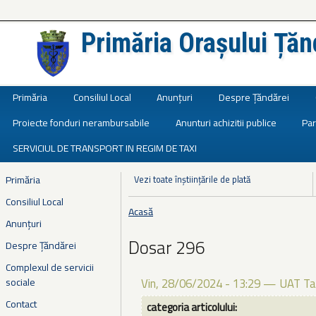
Primăria Orașului Țăn
Județul Ialomița
Primăria
Consiliul Local
Anunțuri
Despre Țăndărei
Proiecte fonduri nerambursabile
Anunturi achizitii publice
Par
SERVICIUL DE TRANSPORT IN REGIM DE TAXI
Primăria
Vezi toate înștiințările de plată
Consiliul Local
Acasă
Eşti aici
Anunțuri
Dosar 296
Despre Țăndărei
Complexul de servicii
sociale
Vin, 28/06/2024 - 13:29
—
UAT Ta
Contact
categoria articolului: