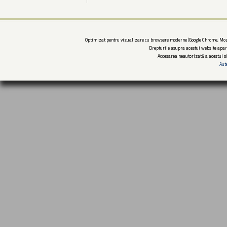
Optimizat pentru vizualizare cu browsere moderne (Google Chrome, Mozi
Drepturile asupra acestui website apar
Accesarea neautorizată a acestui si
Aut