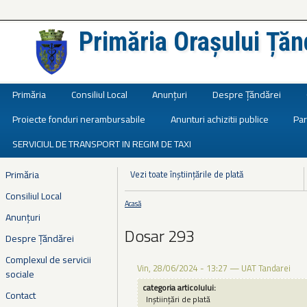
Primăria Orașului Țăn
Județul Ialomița
Primăria
Consiliul Local
Anunțuri
Despre Țăndărei
Proiecte fonduri nerambursabile
Anunturi achizitii publice
Par
SERVICIUL DE TRANSPORT IN REGIM DE TAXI
Primăria
Vezi toate înștiințările de plată
Consiliul Local
Acasă
Eşti aici
Anunțuri
Dosar 293
Despre Țăndărei
Complexul de servicii
Vin, 28/06/2024 - 13:27
—
UAT Tandarei
sociale
categoria articolului:
Contact
Inștiințări de plată