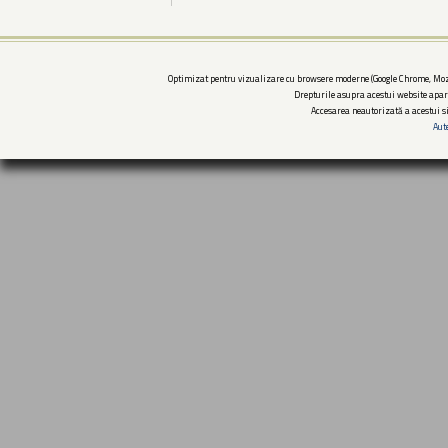
Optimizat pentru vizualizare cu browsere moderne (Google Chrome, Mozi
Drepturile asupra acestui website apar
Accesarea neautorizată a acestui si
Aut