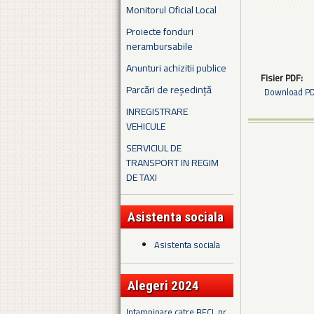
Monitorul Oficial Local
Proiecte fonduri
nerambursabile
Anunturi achizitii publice
Fisier PDF:
Parcări de reședință
Download PDF
INREGISTRARE
VEHICULE
SERVICIUL DE
TRANSPORT IN REGIM
DE TAXI
Asistenta sociala
Asistenta sociala
Alegeri 2024
Intampinare catre BECL nr.