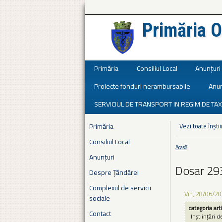
Primăria O
Județul Ialomița
Primăria
Consiliul Local
Anunțuri
Proiecte fonduri nerambursabile
Anun
SERVICIUL DE TRANSPORT IN REGIM DE TAX
Primăria
Vezi toate înștii
Consiliul Local
Acasă
Eşti aici
Anunțuri
Dosar 29
Despre Țăndărei
Complexul de servicii
Vin, 28/06/20
sociale
categoria art
Contact
Inștiințări d