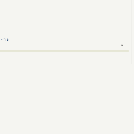
 file
»