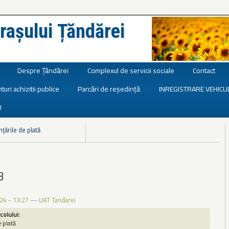
rașului Țăndărei
Despre Țăndărei
Complexul de servicii sociale
Contact
turi achizitii publice
Parcări de reședință
INREGISTRARE VEHICU
I
nțările de plată
3
24 - 13:27
—
UAT Tandarei
icolului:
e plată