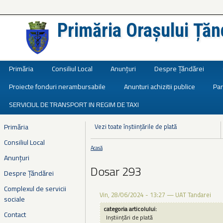
Primăria Orașului Țăn
Județul Ialomița
Primăria
Consiliul Local
Anunțuri
Despre Țăndărei
Proiecte fonduri nerambursabile
Anunturi achizitii publice
Par
SERVICIUL DE TRANSPORT IN REGIM DE TAXI
Primăria
Vezi toate înștiințările de plată
Consiliul Local
Acasă
Eşti aici
Anunțuri
Dosar 293
Despre Țăndărei
Complexul de servicii
Vin, 28/06/2024 - 13:27
—
UAT Tandarei
sociale
categoria articolului:
Contact
Inștiințări de plată