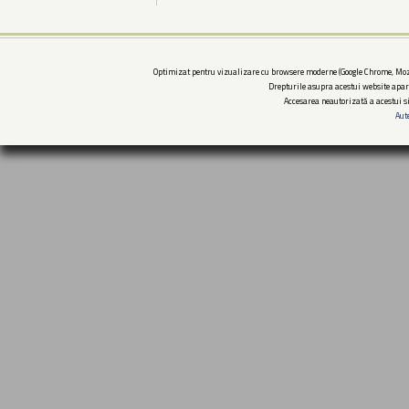
Optimizat pentru vizualizare cu browsere moderne (Google Chrome, Mozi
Drepturile asupra acestui website apar
Accesarea neautorizată a acestui si
Aut