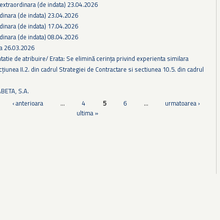
extraordinara (de indata) 23.04.2026
dinara (de indata) 23.04.2026
dinara (de indata) 17.04.2026
dinara (de indata) 08.04.2026
ra 26.03.2026
tie de atribuire/ Erata: Se elimină cerința privind experienta similara
țiunea II.2. din cadrul Strategiei de Contractare si sectiunea 10.5. din cadrul
BETA, S.A.
‹ anterioara
…
4
5
6
…
urmatoarea ›
ultima »