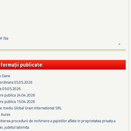
 file
»
nformații publicate:
bu Oane
 ordinara 05.05.2026
ra 05.05.2026
re publica 24.04.2026
re publica 15.04.2026
e mediu Global Grain International SRL
i Auras
itierea procedurii de inchiriere a pajistilor aflate in proprietatea privata a
i, judetul Ialomita