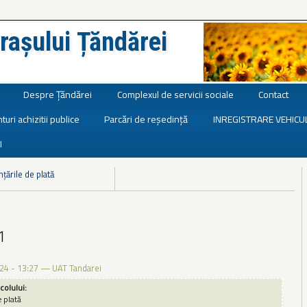
rașului Țăndărei
Despre Țăndărei
Complexul de servicii sociale
Contact
turi achizitii publice
Parcări de reședință
INREGISTRARE VEHICU
I
nțările de plată
1
24 - 13:27
—
UAT Tandarei
icolului:
e plată