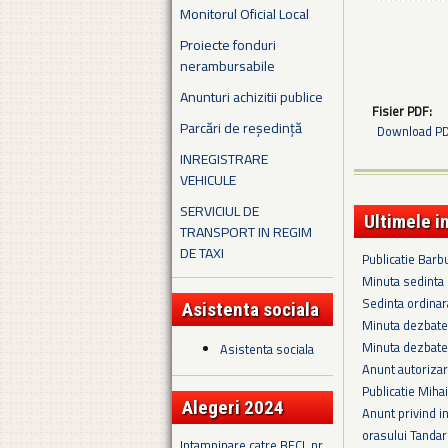
Monitorul Oficial Local
Proiecte fonduri
nerambursabile
Anunturi achizitii publice
Fisier PDF:
Parcări de reședință
Download PDF
INREGISTRARE
VEHICULE
SERVICIUL DE
Ultimele i
TRANSPORT IN REGIM
DE TAXI
Publicatie Bar
Minuta sedinta
Sedinta ordina
Asistenta sociala
Minuta dezbate
Minuta dezbate
Asistenta sociala
Anunt autorizar
Publicatie Miha
Alegeri 2024
Anunt privind in
orasului Tandare
Intampinare catre BECL nr.