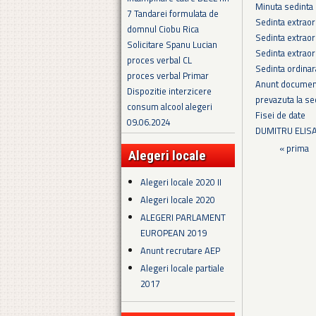
Minuta sedinta 
7 Tandarei formulata de
Sedinta extraor
domnul Ciobu Rica
Sedinta extraor
Solicitare Spanu Lucian
Sedinta extraor
proces verbal CL
Sedinta ordina
proces verbal Primar
Anunt documenta
Dispozitie interzicere
prevazuta la sec
consum alcool alegeri
Fisei de date
09.06.2024
DUMITRU ELISA
Pagini
« prima
Alegeri locale
Alegeri locale 2020 II
Alegeri locale 2020
ALEGERI PARLAMENT
EUROPEAN 2019
Anunt recrutare AEP
Alegeri locale partiale
2017