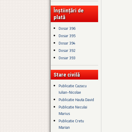
Înștiințări de
plată
Dosar 396
Dosar 395
Dosar 394
Dosar 392
Dosar 393
Stare civilă
Publicatie Cazacu
Iulian-Nicolae
Publicatie Hauta David
Publicatie Neculai
Marius
Publicatie Cretu
Marian