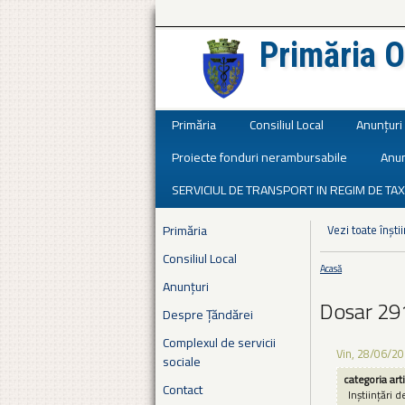
Primăria O
Județul Ialomița
Primăria
Consiliul Local
Anunțuri
Proiecte fonduri nerambursabile
Anun
SERVICIUL DE TRANSPORT IN REGIM DE TAX
Primăria
Vezi toate înștii
Consiliul Local
Acasă
Eşti aici
Anunțuri
Dosar 29
Despre Țăndărei
Complexul de servicii
Vin, 28/06/20
sociale
categoria art
Contact
Inștiințări d