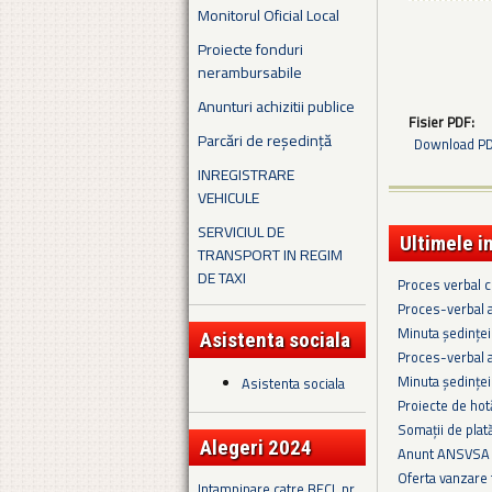
Monitorul Oficial Local
Proiecte fonduri
nerambursabile
Anunturi achizitii publice
Fisier PDF:
Parcări de reședință
Download PDF
INREGISTRARE
VEHICULE
SERVICIUL DE
Ultimele i
TRANSPORT IN REGIM
DE TAXI
Proces verbal cu
Proces-verbal a
Minuta ședinței
Asistenta sociala
Proces-verbal a
Minuta ședinței
Asistenta sociala
Proiecte de hot
Somaţii de plat
Alegeri 2024
Anunt ANSVSA 
Oferta vanzare
Intampinare catre BECL nr.