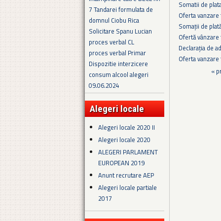
Somatii de plat
7 Tandarei formulata de
Oferta vanzare 
domnul Ciobu Rica
Somații de plat
Solicitare Spanu Lucian
Ofertă vânzare
proces verbal CL
Declarația de a
proces verbal Primar
Oferta vanzare 
Dispozitie interzicere
Pagini
« p
consum alcool alegeri
09.06.2024
Alegeri locale
Alegeri locale 2020 II
Alegeri locale 2020
ALEGERI PARLAMENT
EUROPEAN 2019
Anunt recrutare AEP
Alegeri locale partiale
2017