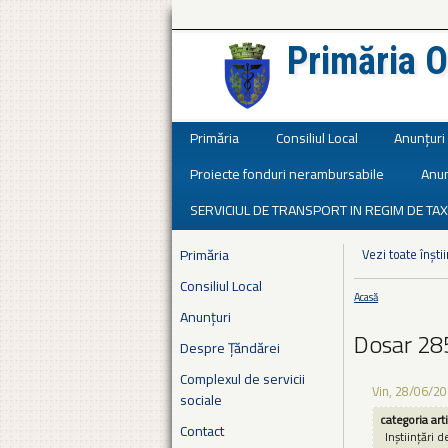
Primăria O
Județul Ialomița
Primăria
Consiliul Local
Anunțuri
Proiecte fonduri nerambursabile
Anun
SERVICIUL DE TRANSPORT IN REGIM DE TAX
Primăria
Vezi toate înștii
Consiliul Local
Acasă
Eşti aici
Anunțuri
Dosar 28
Despre Țăndărei
Complexul de servicii
Vin, 28/06/20
sociale
categoria art
Contact
Inștiințări d