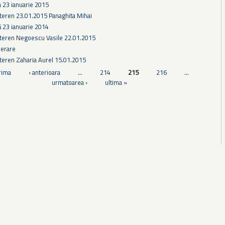
a 23 ianuarie 2015
teren 23.01.2015 Panaghita Mihai
ă 23 ianuarie 2014
 teren Negoescu Vasile 22.01.2015
derare
teren Zaharia Aurel 15.01.2015
rima
‹ anterioara
…
214
215
216
…
urmatoarea ›
ultima »