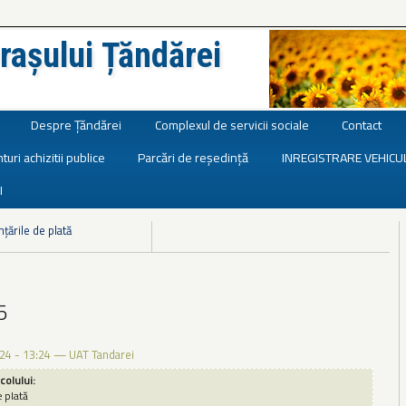
rașului Țăndărei
Despre Țăndărei
Complexul de servicii sociale
Contact
turi achizitii publice
Parcări de reședință
INREGISTRARE VEHICU
I
nțările de plată
5
24 - 13:24
—
UAT Tandarei
icolului:
e plată