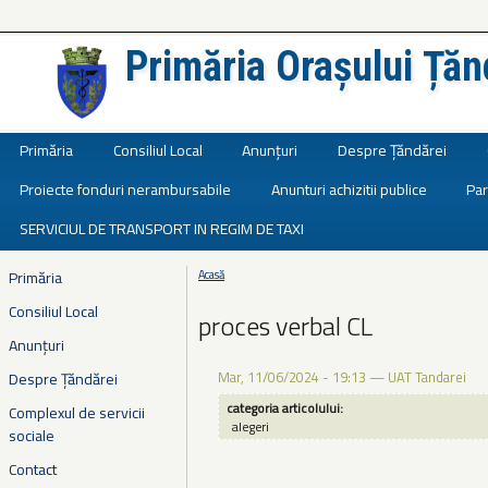
Primăria Orașului Țăn
Județul Ialomița
Primăria
Consiliul Local
Anunțuri
Despre Țăndărei
Proiecte fonduri nerambursabile
Anunturi achizitii publice
Par
SERVICIUL DE TRANSPORT IN REGIM DE TAXI
Primăria
Acasă
Eşti aici
Consiliul Local
proces verbal CL
Anunțuri
Mar, 11/06/2024 - 19:13
—
UAT Tandarei
Despre Țăndărei
categoria articolului:
Complexul de servicii
alegeri
sociale
Contact