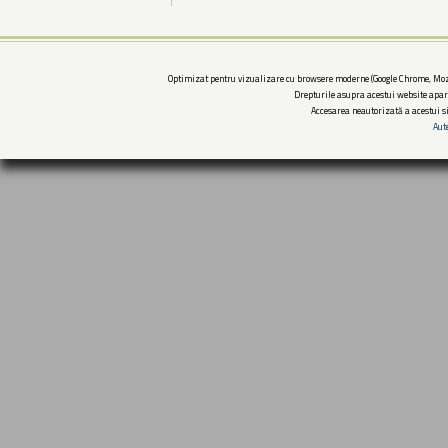
Optimizat pentru vizualizare cu browsere moderne (Google Chrome, Mozi
Drepturile asupra acestui website apar
Accesarea neautorizată a acestui si
Aut