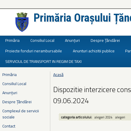
Primăria Orașului Țăn
Județul Ialomița
Primăria
Consiliul Local
Anunțuri
Despre Țăndărei
Proiecte fonduri nerambursabile
Anunturi achizitii publice
Par
SERVICIUL DE TRANSPORT IN REGIM DE TAXI
Primăria
Acasă
Eşti aici
Consiliul Local
Dispozitie interzicere con
Anunțuri
09.06.2024
Despre Țăndărei
Complexul de servicii
sociale
categoria articolului:
alegeri 2024
alegeri
Contact