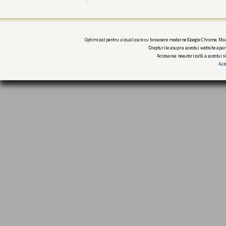
Optimizat pentru vizualizare cu browsere moderne (Google Chrome, Mozi
Drepturile asupra acestui website apar
Accesarea neautorizată a acestui si
Aut