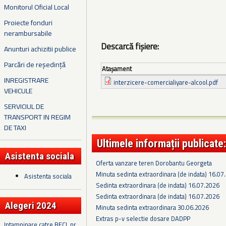
Monitorul Oficial Local
Proiecte fonduri
nerambursabile
Descarcă fișiere:
Anunturi achizitii publice
Parcări de reședință
Ataşament
INREGISTRARE
interzicere-comercialiyare-alcool.pdf
VEHICULE
SERVICIUL DE
TRANSPORT IN REGIM
DE TAXI
Ultimele informații publicate:
Asistenta sociala
Oferta vanzare teren Dorobantu Georgeta
Minuta sedinta extraordinara (de indata) 16.07
Asistenta sociala
Sedinta extraordinara (de indata) 16.07.2026
Sedinta extraordinara (de indata) 16.07.2026
Alegeri 2024
Minuta sedinta extraordinara 30.06.2026
Extras p-v selectie dosare DADPP
Intampinare catre BECL nr.