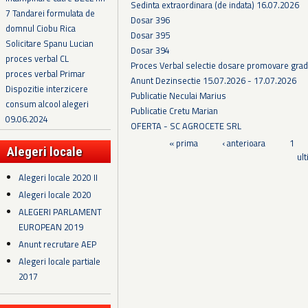
Sedinta extraordinara (de indata) 16.07.2026
7 Tandarei formulata de
Dosar 396
domnul Ciobu Rica
Dosar 395
Solicitare Spanu Lucian
Dosar 394
proces verbal CL
Proces Verbal selectie dosare promovare grad
proces verbal Primar
Anunt Dezinsectie 15.07.2026 - 17.07.2026
Dispozitie interzicere
Publicatie Neculai Marius
consum alcool alegeri
Publicatie Cretu Marian
09.06.2024
OFERTA - SC AGROCETE SRL
Pagini
« prima
‹ anterioara
1
Alegeri locale
ul
Alegeri locale 2020 II
Alegeri locale 2020
ALEGERI PARLAMENT
EUROPEAN 2019
Anunt recrutare AEP
Alegeri locale partiale
2017