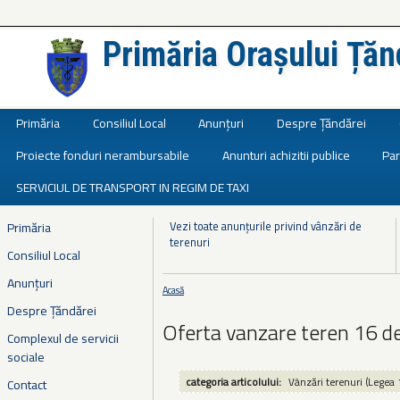
Primăria Orașului Țăn
Județul Ialomița
Primăria
Consiliul Local
Anunțuri
Despre Țăndărei
Proiecte fonduri nerambursabile
Anunturi achizitii publice
Par
SERVICIUL DE TRANSPORT IN REGIM DE TAXI
Vezi toate anunțurile privind vânzări de
Primăria
terenuri
Consiliul Local
Anunțuri
Acasă
Eşti aici
Despre Țăndărei
Oferta vanzare teren 16 
Complexul de servicii
sociale
categoria articolului:
Vânzări terenuri (Legea 
Contact