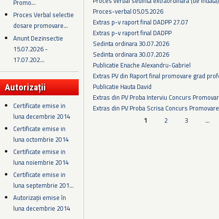
Proces verbal sedinta extraordinara (de indata
Promo...
Proces-verbal 05.05.2026
Proces Verbal selectie
Extras p-v raport final DADPP 27.07
dosare promovare...
Extras p-v raport final DADPP
Anunt Dezinsectie
Sedinta ordinara 30.07.2026
15.07.2026 -
Sedinta ordinara 30.07.2026
17.07.202...
Publicatie Enache Alexandru-Gabriel
Extras PV din Raport final promovare grad prof
Publicatie Hauta David
Autorizații
Extras din PV Proba Interviu Concurs Promova
Certificate emise in
Extras din PV Proba Scrisa Concurs Promovare
luna decembrie 2014
Pagini
1
2
3
…
Certificate emise in
luna octombrie 2014
Certificate emise in
luna noiembrie 2014
Certificate emise in
luna septembrie 201...
Autorizații emise în
luna decembrie 2014