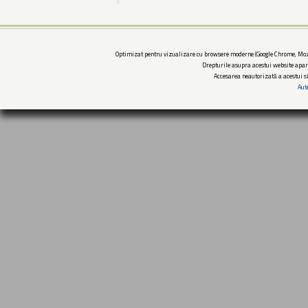
Optimizat pentru vizualizare cu browsere moderne (Google Chrome, Mozi
Drepturile asupra acestui website apar
Accesarea neautorizată a acestui si
Aut