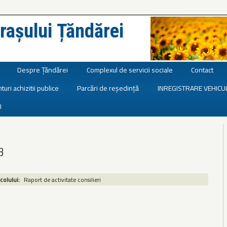
rașului Țăndărei
Despre Țăndărei
Complexul de servicii sociale
Contact
turi achizitii publice
Parcări de reședință
INREGISTRARE VEHICU
I
3
icolului:
Raport de activitate consilieri