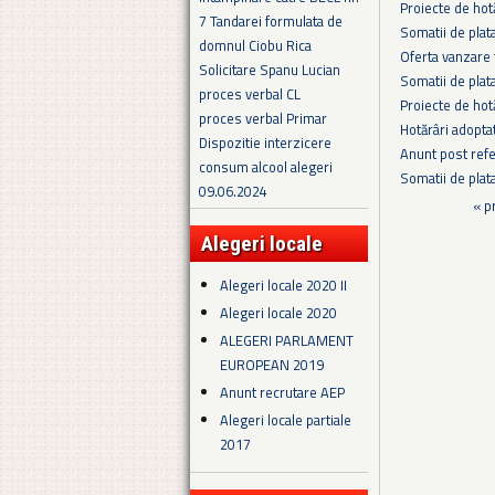
Proiecte de hot
7 Tandarei formulata de
Somatii de pla
domnul Ciobu Rica
Oferta vanzare
Solicitare Spanu Lucian
Somatii de plat
proces verbal CL
Proiecte de hot
proces verbal Primar
Hotărâri adopta
Dispozitie interzicere
Anunt post refe
consum alcool alegeri
Somatii de plat
09.06.2024
Pagini
« p
Alegeri locale
Alegeri locale 2020 II
Alegeri locale 2020
ALEGERI PARLAMENT
EUROPEAN 2019
Anunt recrutare AEP
Alegeri locale partiale
2017