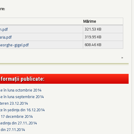
ere:
Mărime
321.53 KB
n.pdf
319.95 KB
ria.pdf
608.46 KB
heorghe-gigel.pdf
»
nformații publicate:
se în luna octombrie 2014
se în luna septembrie 2014
 teren 23.12.2014
te în ședința din 16.12.2014
e 17 decembrie 2014
edința din 27.11..2014
 din 27.11.2014