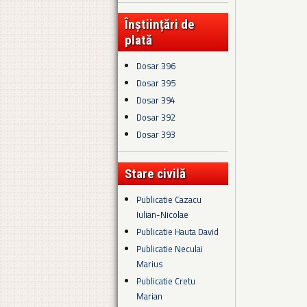
Înștiințări de
plată
Dosar 396
Dosar 395
Dosar 394
Dosar 392
Dosar 393
Stare civilă
Publicatie Cazacu
Iulian-Nicolae
Publicatie Hauta David
Publicatie Neculai
Marius
Publicatie Cretu
Marian