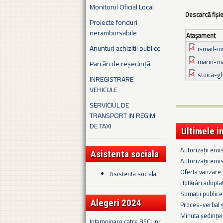
Monitorul Oficial Local
Descarcă fiși
Proiecte fonduri
nerambursabile
Ataşament
Anunturi achizitii publice
ismail-io
marin-ma
Parcări de reședință
stoica-g
INREGISTRARE
VEHICULE
SERVICIUL DE
TRANSPORT IN REGIM
DE TAXI
Ultimele i
Autorizații emi
Asistenta sociala
Autorizații emi
Oferta vanzare
Asistenta sociala
Hotărâri adopta
Somatii public
Alegeri 2024
Proces-verbal ș
Minuta ședinței
Intampinare catre BECL nr.