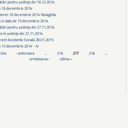
ărâri pentru ședința din 16.12.2014
ta 16 decembrie 2014
 teren 16 decembrie 2014 Panaghita
a in data de 15 decembrie 2014
ărâri pentru ședința din 27.11.2014
te în ședința din 27.11.2014
rent Asistenta Sociala 28.01.2015
a 15 decembrie 2014 - IV
rima
‹ anterioara
…
216
217
218
…
urmatoarea ›
ultima »