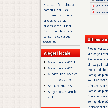
7 Tandarei formulata de
vasile-an
domnul Ciobu Rica
vasile-ca
Solicitare Spanu Lucian
proces verbal CL
proces verbal Primar
Dispozitie interzicere
consum alcool alegeri
Ultimele i
09.06.2024
Proces-verbal a
Alegeri locale
Minuta ședinței
Proces-verbal a
Alegeri locale 2020 II
Minuta ședinței
Alegeri locale 2020
Proiecte de hot
ALEGERI PARLAMENT
Somaţii de plat
EUROPEAN 2019
Anunt ANSVSA 
Oferta vanzare
Anunt recrutare AEP
Somatii de plat
Alegeri locale partiale
Oferta vanzare 
2017
Somații de plat
Ofertă vânzare