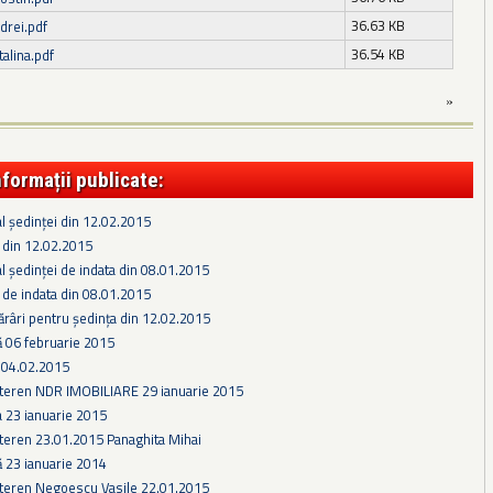
36.63 KB
drei.pdf
36.54 KB
talina.pdf
»
nformații publicate:
l ședinței din 12.02.2015
 din 12.02.2015
l ședinței de indata din 08.01.2015
 de indata din 08.01.2015
ărâri pentru ședința din 12.02.2015
ă 06 februarie 2015
04.02.2015
 teren NDR IMOBILIARE 29 ianuarie 2015
a 23 ianuarie 2015
teren 23.01.2015 Panaghita Mihai
ă 23 ianuarie 2014
 teren Negoescu Vasile 22.01.2015