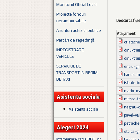
Monitorul Oficial Local
Proiecte fonduri
nerambursabile
Descarcă fiși
Anunturi achizitii publice
Ataşament
Parcări de reședință
cristach
INREGISTRARE
dinu-tra
VEHICULE
dinu-trai
SERVICIUL DE
enciu-gin
TRANSPORT IN REGIM
hanus-ma
DE TAXI
istrate-i
marin-ma
Asistenta sociala
mitrea-tr
negrau-d
Asistenta sociala
pavel-val
petrache
Alegeri 2024
stoica-gi
Intampinare catre BECL nr.
taracila-