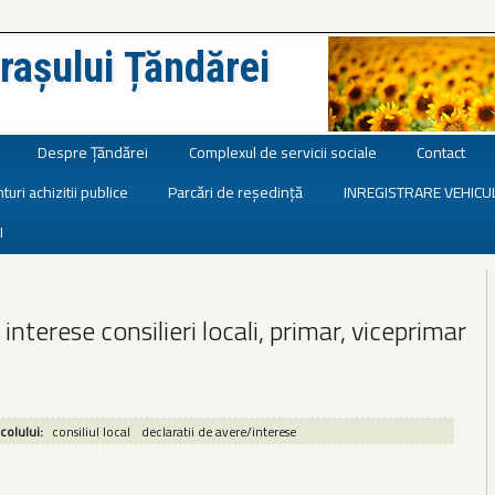
rașului Țăndărei
Despre Țăndărei
Complexul de servicii sociale
Contact
turi achizitii publice
Parcări de reședință
INREGISTRARE VEHICU
I
 interese consilieri locali, primar, viceprimar
icolului:
consiliul local
declaratii de avere/interese