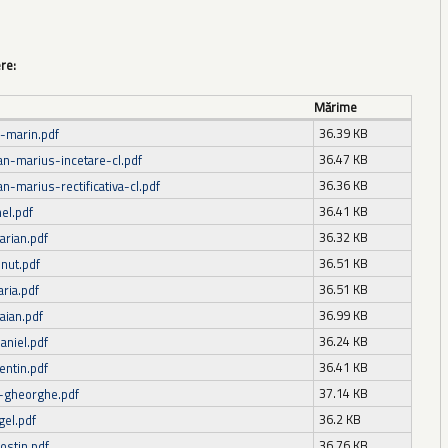
ere:
Mărime
36.39 KB
e-marin.pdf
36.47 KB
ian-marius-incetare-cl.pdf
36.36 KB
an-marius-rectificativa-cl.pdf
36.41 KB
el.pdf
36.32 KB
rian.pdf
36.51 KB
onut.pdf
36.51 KB
ria.pdf
36.99 KB
aian.pdf
36.24 KB
aniel.pdf
36.41 KB
entin.pdf
37.14 KB
-gheorghe.pdf
36.2 KB
gel.pdf
36.76 KB
costin.pdf