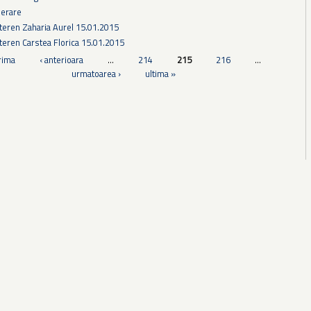
derare
teren Zaharia Aurel 15.01.2015
teren Carstea Florica 15.01.2015
rima
‹ anterioara
…
214
215
216
…
urmatoarea ›
ultima »