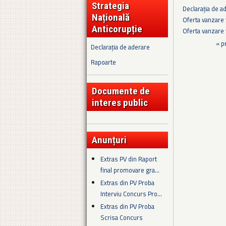
Strategia
Declarația de a
Națională
Oferta vanzare 
Anticorupție
Oferta vanzare 
Pagini
« p
Declarația de aderare
Rapoarte
Documente de
interes public
Anunțuri
Extras PV din Raport
final promovare gra...
Extras din PV Proba
Interviu Concurs Pro...
Extras din PV Proba
Scrisa Concurs