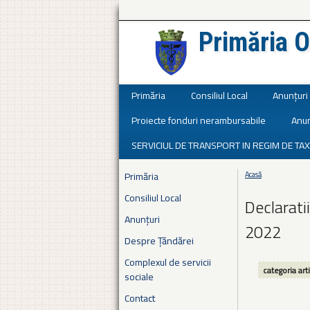
Primăria O
Județul Ialomița
Primăria
Consiliul Local
Anunțuri
Proiecte fonduri nerambursabile
Anun
SERVICIUL DE TRANSPORT IN REGIM DE TAX
Primăria
Acasă
Eşti aici
Consiliul Local
Declaratii
Anunțuri
2022
Despre Țăndărei
Complexul de servicii
categoria art
sociale
Contact