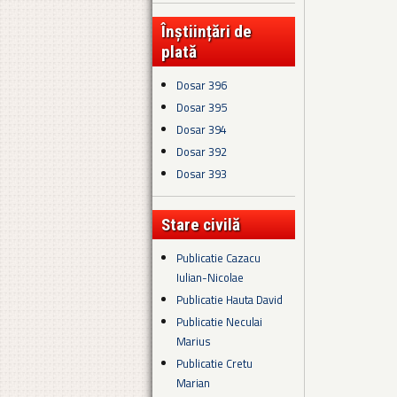
Înștiințări de
plată
Dosar 396
Dosar 395
Dosar 394
Dosar 392
Dosar 393
Stare civilă
Publicatie Cazacu
Iulian-Nicolae
Publicatie Hauta David
Publicatie Neculai
Marius
Publicatie Cretu
Marian