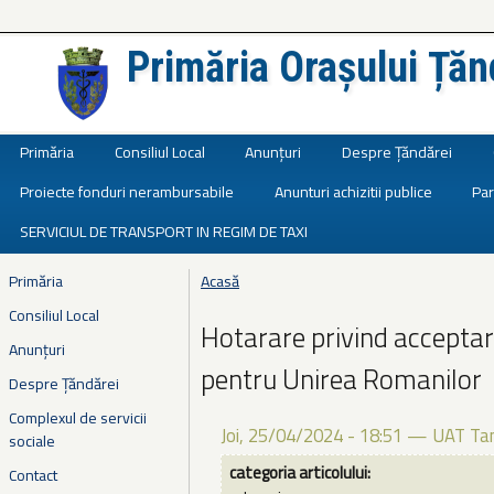
Primăria Orașului Țăn
Județul Ialomița
Primăria
Consiliul Local
Anunțuri
Despre Țăndărei
Proiecte fonduri nerambursabile
Anunturi achizitii publice
Par
SERVICIUL DE TRANSPORT IN REGIM DE TAXI
Primăria
Acasă
Eşti aici
Consiliul Local
Hotarare privind acceptar
Anunțuri
pentru Unirea Romanilor
Despre Țăndărei
Complexul de servicii
Joi, 25/04/2024 - 18:51
—
UAT Tan
sociale
categoria articolului:
Contact