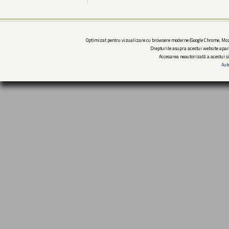
Optimizat pentru vizualizare cu browsere moderne (Google Chrome, Mozi
Drepturile asupra acestui website apar
Accesarea neautorizată a acestui si
Aut