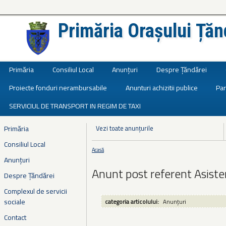
Primăria Orașului Țăn
Județul Ialomița
Primăria
Consiliul Local
Anunțuri
Despre Țăndărei
Proiecte fonduri nerambursabile
Anunturi achizitii publice
Par
SERVICIUL DE TRANSPORT IN REGIM DE TAXI
Primăria
Vezi toate anunțurile
Consiliul Local
Acasă
Eşti aici
Anunțuri
Anunt post referent Asist
Despre Țăndărei
Complexul de servicii
sociale
categoria articolului:
Anunțuri
Contact