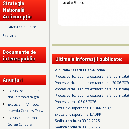
Strategia
Națională
Anticorupție
Declarația de aderare
Rapoarte
Documente de
interes public
Ultimele informații publicate:
Publicatie Cazacu Iulian-Nicolae
Proces verbal sedinta extraordinara (de indata
Anunțuri
Proces verbal sedinta extraordinara 30.06.202
Proces verbal sedinta extraordinara (de indata
Extras PV din Raport
Proces verbal sedinta extraordinara (de indata
final promovare gra...
Proces-verbal 05.05.2026
Extras din PV Proba
Extras p-v raport final DADPP 27.07
Interviu Concurs Pro...
Extras p-v raport final DADPP
Extras din PV Proba
Sedinta ordinara 30.07.2026
Scrisa Concurs
Sedinta ordinara 30.07.2026