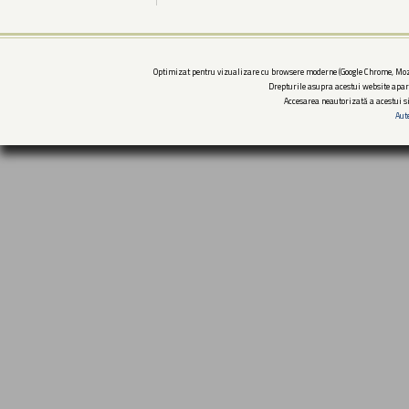
Optimizat pentru vizualizare cu browsere moderne (Google Chrome, Mozi
Drepturile asupra acestui website apar
Accesarea neautorizată a acestui si
Aut