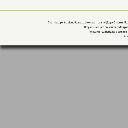
Optimizat pentru vizualizare cu browsere moderne (Google Chrome, Mozi
Drepturile asupra acestui website apar
Accesarea neautorizată a acestui si
Aut