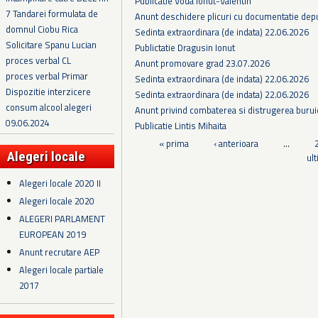
Publicatie Voda Ionut-Valentin
7 Tandarei formulata de
Anunt deschidere plicuri cu documentatie depus
domnul Ciobu Rica
Sedinta extraordinara (de indata) 22.06.2026
Solicitare Spanu Lucian
Publictatie Dragusin Ionut
proces verbal CL
Anunt promovare grad 23.07.2026
proces verbal Primar
Sedinta extraordinara (de indata) 22.06.2026
Dispozitie interzicere
Sedinta extraordinara (de indata) 22.06.2026
consum alcool alegeri
Anunt privind combaterea si distrugerea burui
09.06.2024
Publicatie Lintis Mihaita
Pagini
« prima
‹ anterioara
…
Alegeri locale
ul
Alegeri locale 2020 II
Alegeri locale 2020
ALEGERI PARLAMENT
EUROPEAN 2019
Anunt recrutare AEP
Alegeri locale partiale
2017