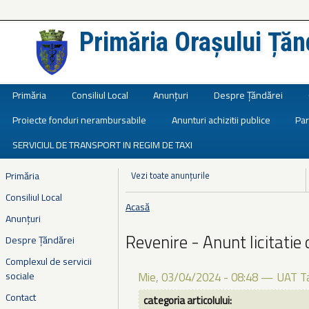
Primăria Orașului Țăn
Județul Ialomița
Primăria
Consiliul Local
Anunțuri
Despre Țăndărei
Proiecte fonduri nerambursabile
Anunturi achizitii publice
Par
SERVICIUL DE TRANSPORT IN REGIM DE TAXI
Primăria
Vezi toate anunțurile
Consiliul Local
Acasă
Eşti aici
Anunțuri
Revenire - Anunt licitatie
Despre Țăndărei
Complexul de servicii
sociale
Mie, 03/04/2024 - 08:48
—
UAT T
Contact
categoria articolului: