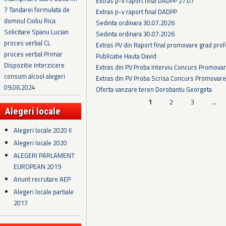
Extras p-v raport final DADPP 27.07
7 Tandarei formulata de
Extras p-v raport final DADPP
domnul Ciobu Rica
Sedinta ordinara 30.07.2026
Solicitare Spanu Lucian
Sedinta ordinara 30.07.2026
proces verbal CL
Extras PV din Raport final promovare grad prof
proces verbal Primar
Publicatie Hauta David
Dispozitie interzicere
Extras din PV Proba Interviu Concurs Promova
consum alcool alegeri
Extras din PV Proba Scrisa Concurs Promovare
09.06.2024
Oferta vanzare teren Dorobantu Georgeta
Pagini
1
2
3
…
Alegeri locale
Alegeri locale 2020 II
Alegeri locale 2020
ALEGERI PARLAMENT
EUROPEAN 2019
Anunt recrutare AEP
Alegeri locale partiale
2017