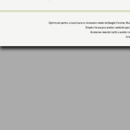
Optimizat pentru vizualizare cu browsere moderne (Google Chrome, Mozi
Drepturile asupra acestui website apar
Accesarea neautorizată a acestui si
Aut