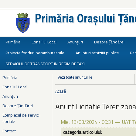
Primăria Orașului Țăn
Județul Ialomița
Primăria
Consiliul Local
Anunțuri
Despre Țăndărei
Proiecte fonduri nerambursabile
Anunturi achizitii publice
Par
SERVICIUL DE TRANSPORT IN REGIM DE TAXI
Primăria
Vezi toate anunțurile
Consiliul Local
Acasă
Eşti aici
Anunțuri
Anunt Licitatie Teren zon
Despre Țăndărei
Complexul de servicii
sociale
Mie, 13/03/2024 - 09:31
—
UAT T
Contact
categoria articolului: