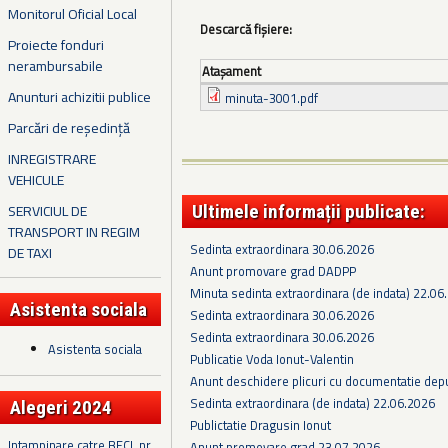
Monitorul Oficial Local
Descarcă fișiere:
Proiecte fonduri
nerambursabile
Ataşament
Anunturi achizitii publice
minuta-3001.pdf
Parcări de reședință
INREGISTRARE
VEHICULE
SERVICIUL DE
Ultimele informații publicate:
TRANSPORT IN REGIM
Sedinta extraordinara 30.06.2026
DE TAXI
Anunt promovare grad DADPP
Minuta sedinta extraordinara (de indata) 22.06
Asistenta sociala
Sedinta extraordinara 30.06.2026
Sedinta extraordinara 30.06.2026
Asistenta sociala
Publicatie Voda Ionut-Valentin
Anunt deschidere plicuri cu documentatie depus
Sedinta extraordinara (de indata) 22.06.2026
Alegeri 2024
Publictatie Dragusin Ionut
Intampinare catre BECL nr.
Anunt promovare grad 23.07.2026