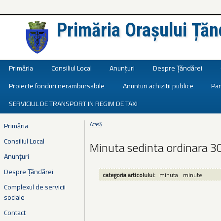
Primăria Orașului Țăn
Județul Ialomița
Primăria
Consiliul Local
Anunțuri
Despre Țăndărei
Proiecte fonduri nerambursabile
Anunturi achizitii publice
Par
SERVICIUL DE TRANSPORT IN REGIM DE TAXI
Primăria
Acasă
Eşti aici
Consiliul Local
Minuta sedinta ordinara 3
Anunțuri
Despre Țăndărei
categoria articolului:
minuta
minute
Complexul de servicii
sociale
Contact