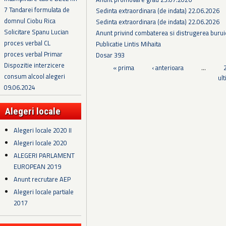
7 Tandarei formulata de
Sedinta extraordinara (de indata) 22.06.2026
domnul Ciobu Rica
Sedinta extraordinara (de indata) 22.06.2026
Solicitare Spanu Lucian
Anunt privind combaterea si distrugerea burui
proces verbal CL
Publicatie Lintis Mihaita
proces verbal Primar
Dosar 393
Dispozitie interzicere
Pagini
« prima
‹ anterioara
…
consum alcool alegeri
ul
09.06.2024
Alegeri locale
Alegeri locale 2020 II
Alegeri locale 2020
ALEGERI PARLAMENT
EUROPEAN 2019
Anunt recrutare AEP
Alegeri locale partiale
2017