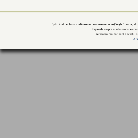
Optimizat pentru vizualizare cu browsere moderne (Google Chrome, Mozi
Drepturile asupra acestui website apar
Accesarea neautorizată a acestui si
Aut