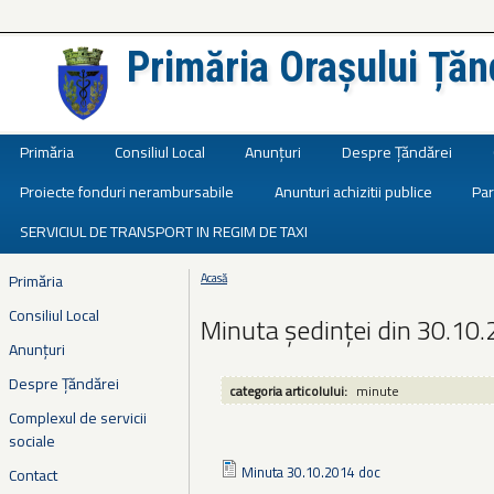
Primăria Orașului Țăn
Județul Ialomița
Primăria
Consiliul Local
Anunțuri
Despre Țăndărei
Proiecte fonduri nerambursabile
Anunturi achizitii publice
Par
SERVICIUL DE TRANSPORT IN REGIM DE TAXI
Primăria
Acasă
Eşti aici
Consiliul Local
Minuta ședinței din 30.10
Anunțuri
Despre Țăndărei
categoria articolului:
minute
Complexul de servicii
sociale
Minuta 30.10.2014 doc
Contact