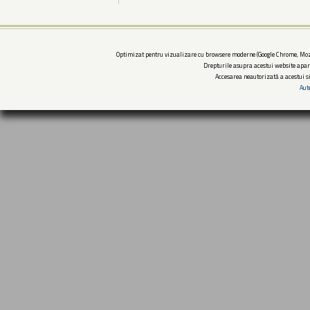
Optimizat pentru vizualizare cu browsere moderne (Google Chrome, Mozi
Drepturile asupra acestui website apar
Accesarea neautorizată a acestui si
Aut