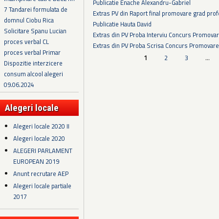
Publicatie Enache Alexandru-Gabriel
7 Tandarei formulata de
Extras PV din Raport final promovare grad prof
domnul Ciobu Rica
Publicatie Hauta David
Solicitare Spanu Lucian
Extras din PV Proba Interviu Concurs Promova
proces verbal CL
Extras din PV Proba Scrisa Concurs Promovare
proces verbal Primar
Pagini
1
2
3
…
Dispozitie interzicere
consum alcool alegeri
09.06.2024
Alegeri locale
Alegeri locale 2020 II
Alegeri locale 2020
ALEGERI PARLAMENT
EUROPEAN 2019
Anunt recrutare AEP
Alegeri locale partiale
2017