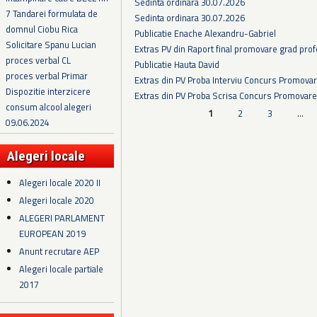
Sedinta ordinara 30.07.2026
7 Tandarei formulata de
Sedinta ordinara 30.07.2026
domnul Ciobu Rica
Publicatie Enache Alexandru-Gabriel
Solicitare Spanu Lucian
Extras PV din Raport final promovare grad prof
proces verbal CL
Publicatie Hauta David
proces verbal Primar
Extras din PV Proba Interviu Concurs Promova
Dispozitie interzicere
Extras din PV Proba Scrisa Concurs Promovare
consum alcool alegeri
Pagini
1
2
3
…
09.06.2024
Alegeri locale
Alegeri locale 2020 II
Alegeri locale 2020
ALEGERI PARLAMENT
EUROPEAN 2019
Anunt recrutare AEP
Alegeri locale partiale
2017