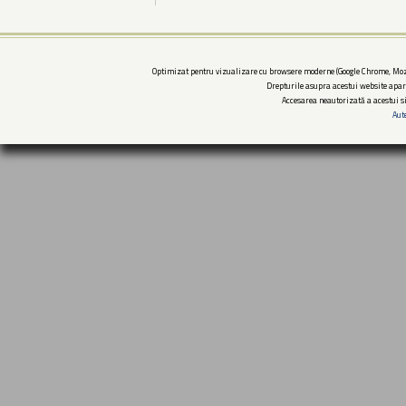
Optimizat pentru vizualizare cu browsere moderne (Google Chrome, Mozi
Drepturile asupra acestui website apar
Accesarea neautorizată a acestui si
Aut