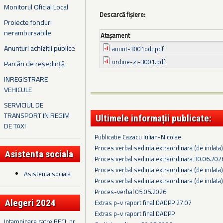
Monitorul Oficial Local
Descarcă fișiere:
Proiecte fonduri
nerambursabile
Ataşament
Anunturi achizitii publice
anunt-3001odt.pdf
ordine-zi-3001.pdf
Parcări de reședință
INREGISTRARE
VEHICULE
SERVICIUL DE
TRANSPORT IN REGIM
Ultimele informații publicate:
DE TAXI
Publicatie Cazacu Iulian-Nicolae
Proces verbal sedinta extraordinara (de indata
Asistenta sociala
Proces verbal sedinta extraordinara 30.06.202
Proces verbal sedinta extraordinara (de indata
Asistenta sociala
Proces verbal sedinta extraordinara (de indata
Proces-verbal 05.05.2026
Alegeri 2024
Extras p-v raport final DADPP 27.07
Extras p-v raport final DADPP
Intampinare catre BECL nr.