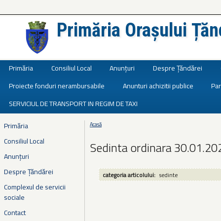
Primăria Orașului Țăn
Județul Ialomița
Primăria
Consiliul Local
Anunțuri
Despre Țăndărei
Proiecte fonduri nerambursabile
Anunturi achizitii publice
Par
SERVICIUL DE TRANSPORT IN REGIM DE TAXI
Primăria
Acasă
Eşti aici
Consiliul Local
Sedinta ordinara 30.01.20
Anunțuri
Despre Țăndărei
categoria articolului:
sedinte
Complexul de servicii
sociale
Contact