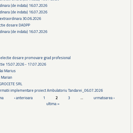
dinara (de indata) 16.07.2026
dinara (de indata) 16.07.2026
 extraordinara 30.06.2026
ectie dosare DADPP
dinara (de indata) 16.07.2026
selectie dosare promovare grad profesional
tie 15.07.2026 - 17.07.2026
lai Marius
u Marian
AGROCETE SRL
formatii implementare proiect Ambulatoriu Tandarei_06.07.2026
ma
‹ anterioara
1
2
3
…
urmatoarea ›
ultima »