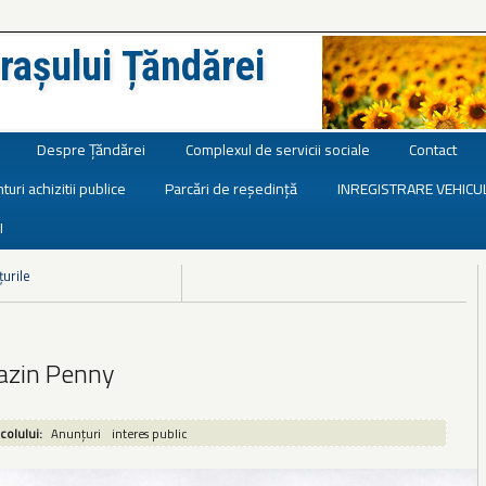
rașului Țăndărei
Despre Țăndărei
Complexul de servicii sociale
Contact
turi achizitii publice
Parcări de reședință
INREGISTRARE VEHICU
I
țurile
zin Penny
icolului:
Anunțuri
interes public