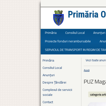
Primăria O
Județul Ialomița
Primăria
Consiliul Local
Anunțuri
Proiecte fonduri nerambursabile
Anun
SERVICIUL DE TRANSPORT IN REGIM DE TAX
Primăria
Vezi toate anun
Consiliul Local
Acasă
Eşti aici
Anunțuri
PUZ Maga
Despre Țăndărei
Complexul de servicii
sociale
categoria art
Contact