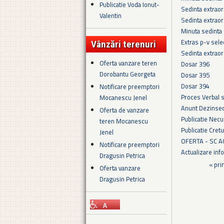
Publicatie Voda Ionut-
Sedinta extraor
Valentin
Sedinta extraor
Minuta sedinta
Extras p-v sel
Vânzări terenuri
Sedinta extraor
Oferta vanzare teren
Dosar 396
Dorobantu Georgeta
Dosar 395
Dosar 394
Notificare preemptori
Proces Verbal 
Mocanescu Jenel
Anunt Dezinsec
Oferta de vanzare
Publicatie Necu
teren Mocanescu
Publicatie Cret
Jenel
OFERTA - SC 
Notificare preemptori
Actualizare in
Dragusin Petrica
Pagini
« pri
Oferta vanzare
Dragusin Petrica