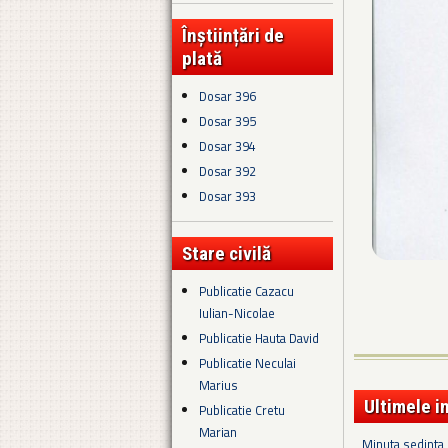
Înștiințări de
plată
Dosar 396
Dosar 395
Dosar 394
Dosar 392
Dosar 393
Stare civilă
Publicatie Cazacu
Iulian-Nicolae
Publicatie Hauta David
Publicatie Neculai
Marius
Ultimele i
Publicatie Cretu
Marian
Minuta sedinta 