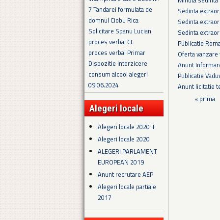
7 Tandarei formulata de
Sedinta extraor
domnul Ciobu Rica
Sedinta extraor
Solicitare Spanu Lucian
Sedinta extraor
proces verbal CL
Publicatie Rom
proces verbal Primar
Oferta vanzare 
Dispozitie interzicere
Anunt Informare
consum alcool alegeri
Publicatie Vadu
09.06.2024
Anunt licitatie 
Pagini
« prima
Alegeri locale
Alegeri locale 2020 II
Alegeri locale 2020
ALEGERI PARLAMENT
EUROPEAN 2019
Anunt recrutare AEP
Alegeri locale partiale
2017