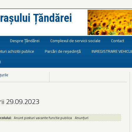
rașului Țăndărei
Despre Țăndărei
Complexul de servicii sociale
Contact
turi achizitii publice
Parcări de reședință
INREGISTRARE VEHICU
I
țurile
arii 29.09.2023
icolului:
Anunt posturi vacante functie publica
Anunțuri