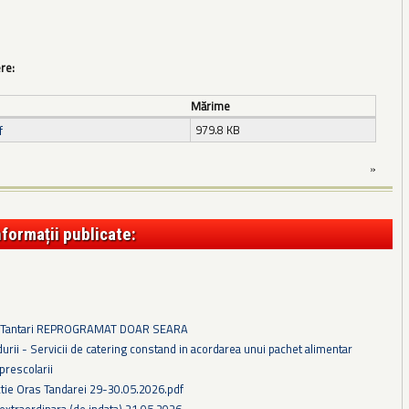
ere:
Mărime
979.8 KB
f
»
nformații publicate:
i Tantari REPROGRAMAT DOAR SEARA
urii - Servicii de catering constand in acordarea unui pachet alimentar
 prescolarii
tie Oras Tandarei 29-30.05.2026.pdf
extraordinara (de indata) 21.05.2026