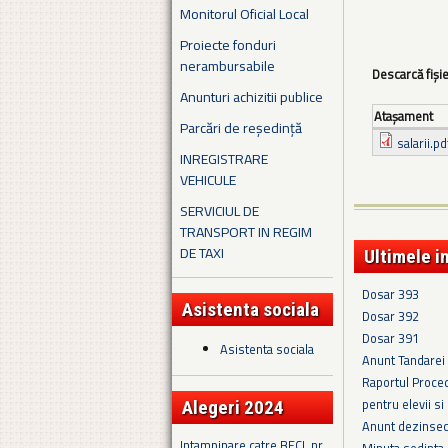
Monitorul Oficial Local
Proiecte fonduri
nerambursabile
Descarcă fiși
Anunturi achizitii publice
Ataşament
Parcări de reședință
salarii.pd
INREGISTRARE
VEHICULE
SERVICIUL DE
TRANSPORT IN REGIM
DE TAXI
Ultimele i
Dosar 393
Asistenta sociala
Dosar 392
Dosar 391
Asistenta sociala
Anunt Tandare
Raportul Proced
pentru elevii si
Alegeri 2024
Anunt dezinsec
Intampinare catre BECL nr.
Minuta sedinta 