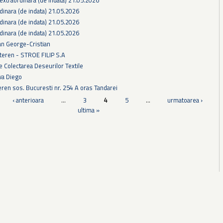
dinara (de indata) 21.05.2026
dinara (de indata) 21.05.2026
dinara (de indata) 21.05.2026
an George-Cristian
teren - STROE FILIP S.A
 Colectarea Deseurilor Textile
va Diego
teren sos. Bucuresti nr. 254 A oras Tandarei
‹ anterioara
…
3
4
5
…
urmatoarea ›
ultima »