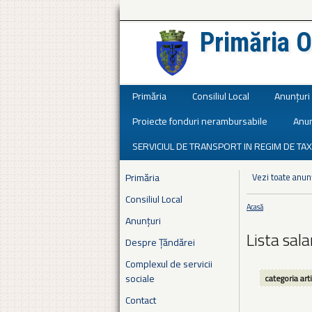
Primăria O
Județul Ialomița
Primăria
Consiliul Local
Anunțuri
Proiecte fonduri nerambursabile
Anun
SERVICIUL DE TRANSPORT IN REGIM DE TAX
Primăria
Vezi toate anun
Consiliul Local
Acasă
Eşti aici
Anunțuri
Lista sal
Despre Țăndărei
Complexul de servicii
sociale
categoria art
Contact