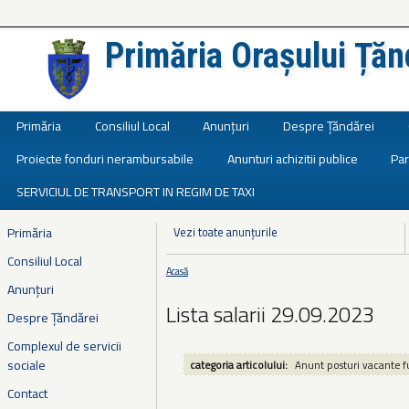
Primăria Orașului Țăn
Județul Ialomița
Primăria
Consiliul Local
Anunțuri
Despre Țăndărei
Proiecte fonduri nerambursabile
Anunturi achizitii publice
Par
SERVICIUL DE TRANSPORT IN REGIM DE TAXI
Primăria
Vezi toate anunțurile
Consiliul Local
Acasă
Eşti aici
Anunțuri
Lista salarii 29.09.2023
Despre Țăndărei
Complexul de servicii
sociale
categoria articolului:
Anunt posturi vacante f
Contact