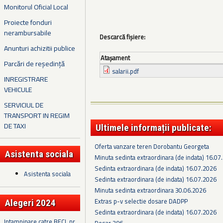
Monitorul Oficial Local
Proiecte fonduri
nerambursabile
Descarcă fișiere:
Anunturi achizitii publice
Ataşament
Parcări de reședință
salarii.pdf
INREGISTRARE
VEHICULE
SERVICIUL DE
TRANSPORT IN REGIM
DE TAXI
Ultimele informații publicate:
Oferta vanzare teren Dorobantu Georgeta
Asistenta sociala
Minuta sedinta extraordinara (de indata) 16.07
Sedinta extraordinara (de indata) 16.07.2026
Asistenta sociala
Sedinta extraordinara (de indata) 16.07.2026
Minuta sedinta extraordinara 30.06.2026
Extras p-v selectie dosare DADPP
Alegeri 2024
Sedinta extraordinara (de indata) 16.07.2026
Intampinare catre BECL nr.
Dosar 396