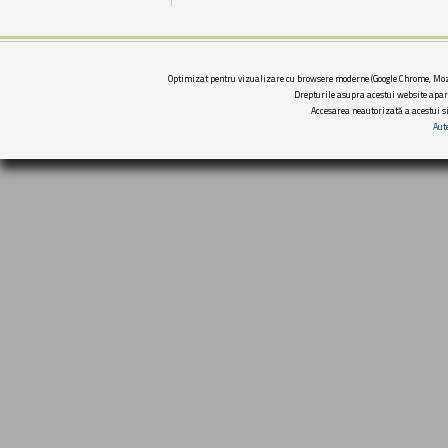
Optimizat pentru vizualizare cu browsere moderne (Google Chrome, Mozi
Drepturile asupra acestui website apar
Accesarea neautorizată a acestui si
Aut