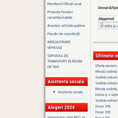
Monitorul Oficial Local
Descarcă fiși
Proiecte fonduri
nerambursabile
Ataşament
Anunturi achizitii publice
extra-p-
Parcări de reședință
INREGISTRARE
VEHICULE
SERVICIUL DE
Ultimele i
TRANSPORT IN REGIM
Oferta vanzare
DE TAXI
Minuta sedinta 
Sedinta extraor
Asistenta sociala
Sedinta extraor
Minuta sedinta
Asistenta sociala
Extras p-v sel
Sedinta extraor
Dosar 396
Alegeri 2024
Dosar 395
Intampinare catre BECL nr.
Dosar 394