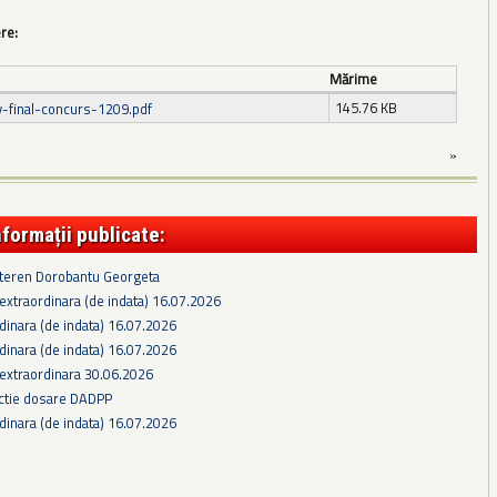
ere:
Mărime
145.76 KB
v-final-concurs-1209.pdf
»
nformații publicate:
 teren Dorobantu Georgeta
extraordinara (de indata) 16.07.2026
dinara (de indata) 16.07.2026
dinara (de indata) 16.07.2026
 extraordinara 30.06.2026
ectie dosare DADPP
dinara (de indata) 16.07.2026