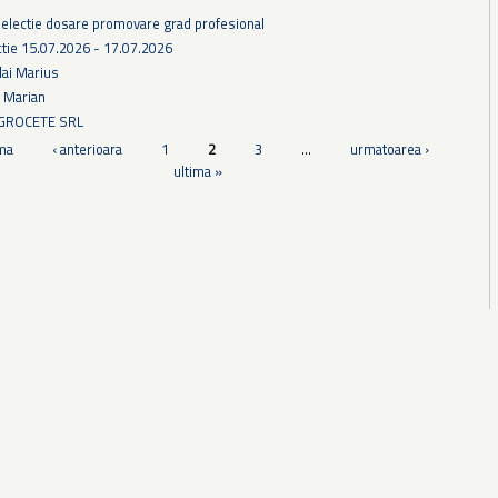
selectie dosare promovare grad profesional
tie 15.07.2026 - 17.07.2026
lai Marius
u Marian
AGROCETE SRL
ma
‹ anterioara
1
2
3
…
urmatoarea ›
ultima »