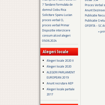
7 Tandarei formulata de
Proces Verbal 
domnul Ciobu Rica
Anunt Dezinsec
Solicitare Spanu Lucian
Publicatie Necu
proces verbal CL
Publicatie Cret
proces verbal Primar
OFERTA - SC 
Dispozitie interzicere
Pagini
« pri
consum alcool alegeri
09.06.2024
Alegeri locale
Alegeri locale 2020 II
Alegeri locale 2020
ALEGERI PARLAMENT
EUROPEAN 2019
Anunt recrutare AEP
Alegeri locale partiale
2017