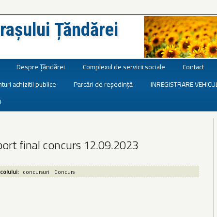
rașului Țăndărei
Despre Țăndărei
Complexul de servicii sociale
Contact
turi achizitii publice
Parcări de reședință
INREGISTRARE VEHICU
I
port final concurs 12.09.2023
icolului:
concursuri
Concurs