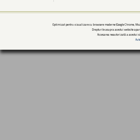
Optimizat pentru vizualizare cu browsere moderne (Google Chrome, Mozi
Drepturile asupra acestui website apar
Accesarea neautorizată a acestui si
Aut