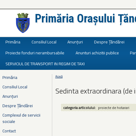
Primăria Orașului Țăn
Județul Ialomița
Primăria
Consiliul Local
Anunțuri
Despre Țăndărei
Proiecte fonduri nerambursabile
Anunturi achizitii publice
Par
SERVICIUL DE TRANSPORT IN REGIM DE TAXI
Primăria
Acasă
Eşti aici
Consiliul Local
Sedinta extraordinara (de 
Anunțuri
Despre Țăndărei
categoria articolului:
proiecte de hotarari
Complexul de servicii
sociale
Contact