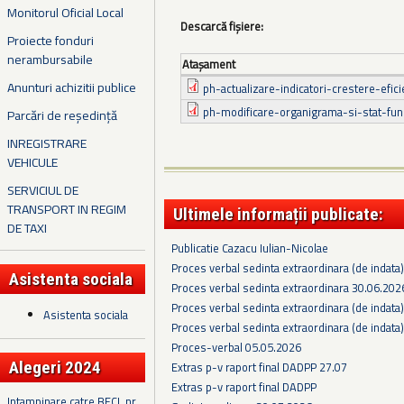
Monitorul Oficial Local
Descarcă fișiere:
Proiecte fonduri
nerambursabile
Ataşament
Anunturi achizitii publice
ph-actualizare-indicatori-crestere-efic
ph-modificare-organigrama-si-stat-func
Parcări de reședință
INREGISTRARE
VEHICULE
SERVICIUL DE
TRANSPORT IN REGIM
Ultimele informații publicate:
DE TAXI
Publicatie Cazacu Iulian-Nicolae
Proces verbal sedinta extraordinara (de indata
Asistenta sociala
Proces verbal sedinta extraordinara 30.06.202
Proces verbal sedinta extraordinara (de indata
Asistenta sociala
Proces verbal sedinta extraordinara (de indata
Proces-verbal 05.05.2026
Alegeri 2024
Extras p-v raport final DADPP 27.07
Extras p-v raport final DADPP
Intampinare catre BECL nr.