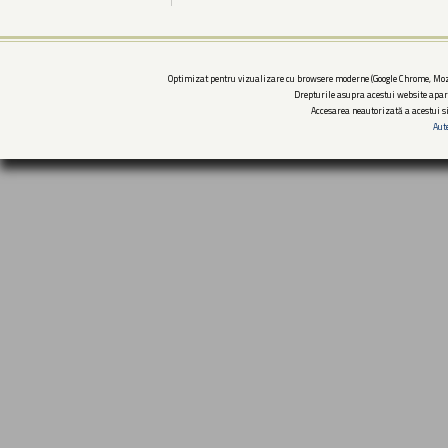
Optimizat pentru vizualizare cu browsere moderne (Google Chrome, Mozi
Drepturile asupra acestui website apar
Accesarea neautorizată a acestui si
Aut