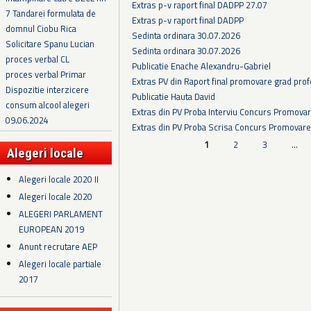
Extras p-v raport final DADPP 27.07
7 Tandarei formulata de
Extras p-v raport final DADPP
domnul Ciobu Rica
Sedinta ordinara 30.07.2026
Solicitare Spanu Lucian
Sedinta ordinara 30.07.2026
proces verbal CL
Publicatie Enache Alexandru-Gabriel
proces verbal Primar
Extras PV din Raport final promovare grad prof
Dispozitie interzicere
Publicatie Hauta David
consum alcool alegeri
Extras din PV Proba Interviu Concurs Promova
09.06.2024
Extras din PV Proba Scrisa Concurs Promovare
Pagini
1
2
3
…
Alegeri locale
Alegeri locale 2020 II
Alegeri locale 2020
ALEGERI PARLAMENT
EUROPEAN 2019
Anunt recrutare AEP
Alegeri locale partiale
2017