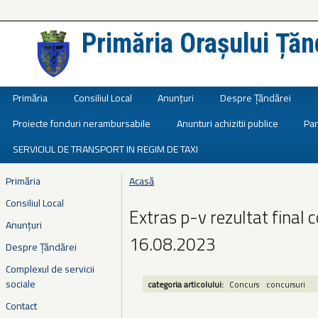
Primăria Orașului Țăn
Județul Ialomița
Primăria
Consiliul Local
Anunțuri
Despre Țăndărei
Proiecte fonduri nerambursabile
Anunturi achizitii publice
Par
SERVICIUL DE TRANSPORT IN REGIM DE TAXI
Primăria
Acasă
Eşti aici
Consiliul Local
Extras p-v rezultat final 
Anunțuri
16.08.2023
Despre Țăndărei
Complexul de servicii
sociale
categoria articolului:
Concurs
concursuri
Contact