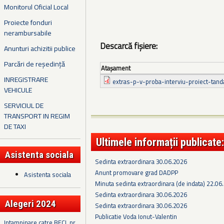
Monitorul Oficial Local
Proiecte fonduri
nerambursabile
Descarcă fișiere:
Anunturi achizitii publice
Parcări de reședință
Ataşament
INREGISTRARE
extras-p-v-proba-interviu-proiect-tanda
VEHICULE
SERVICIUL DE
TRANSPORT IN REGIM
DE TAXI
Ultimele informații publicate:
Asistenta sociala
Sedinta extraordinara 30.06.2026
Anunt promovare grad DADPP
Asistenta sociala
Minuta sedinta extraordinara (de indata) 22.06
Sedinta extraordinara 30.06.2026
Alegeri 2024
Sedinta extraordinara 30.06.2026
Publicatie Voda Ionut-Valentin
Intampinare catre BECL nr.