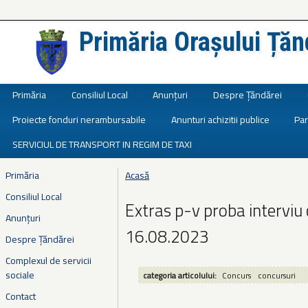
Primăria Orașului Țăn
Județul Ialomița
Primăria
Consiliul Local
Anunțuri
Despre Țăndărei
Proiecte fonduri nerambursabile
Anunturi achizitii publice
Par
SERVICIUL DE TRANSPORT IN REGIM DE TAXI
Primăria
Acasă
Eşti aici
Consiliul Local
Extras p-v proba interviu
Anunțuri
16.08.2023
Despre Țăndărei
Complexul de servicii
sociale
categoria articolului:
Concurs
concursuri
Contact