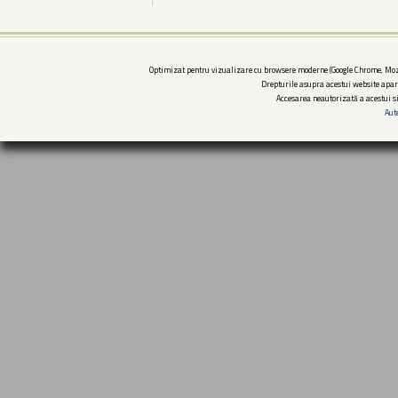
Optimizat pentru vizualizare cu browsere moderne (Google Chrome, Mozi
Drepturile asupra acestui website apar
Accesarea neautorizată a acestui si
Aut