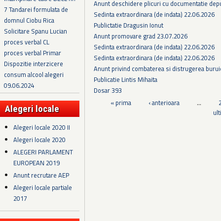
Anunt deschidere plicuri cu documentatie depus
7 Tandarei formulata de
Sedinta extraordinara (de indata) 22.06.2026
domnul Ciobu Rica
Publictatie Dragusin Ionut
Solicitare Spanu Lucian
Anunt promovare grad 23.07.2026
proces verbal CL
Sedinta extraordinara (de indata) 22.06.2026
proces verbal Primar
Sedinta extraordinara (de indata) 22.06.2026
Dispozitie interzicere
Anunt privind combaterea si distrugerea burui
consum alcool alegeri
Publicatie Lintis Mihaita
09.06.2024
Dosar 393
Pagini
« prima
‹ anterioara
…
Alegeri locale
ul
Alegeri locale 2020 II
Alegeri locale 2020
ALEGERI PARLAMENT
EUROPEAN 2019
Anunt recrutare AEP
Alegeri locale partiale
2017