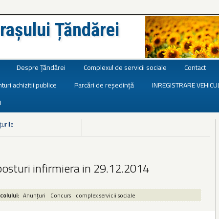
rașului Țăndărei
Despre Țăndărei
Complexul de servicii sociale
Contact
turi achizitii publice
Parcări de reședință
INREGISTRARE VEHICU
I
țurile
osturi infirmiera in 29.12.2014
icolului:
Anunțuri
Concurs
complex servicii sociale