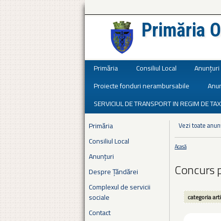
Primăria O
Județul Ialomița
Primăria
Consiliul Local
Anunțuri
Proiecte fonduri nerambursabile
Anun
SERVICIUL DE TRANSPORT IN REGIM DE TAX
Primăria
Vezi toate anun
Consiliul Local
Acasă
Eşti aici
Anunțuri
Concurs p
Despre Țăndărei
Complexul de servicii
sociale
categoria art
Contact