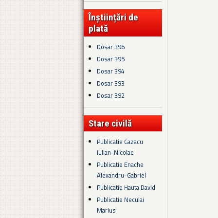
Înștiințări de
plată
Dosar 396
Dosar 395
Dosar 394
Dosar 393
Dosar 392
Stare civilă
Publicatie Cazacu
Iulian-Nicolae
Publicatie Enache
Alexandru-Gabriel
Publicatie Hauta David
Publicatie Neculai
Marius