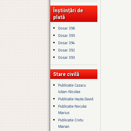
Înștiințări de
plată
Dosar 396
Dosar 395
Dosar 394
Dosar 392
Dosar 393
Stare civilă
Publicatie Cazacu
Iulian-Nicolae
Publicatie Hauta David
Publicatie Neculai
Marius
Publicatie Cretu
Marian