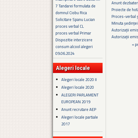
Anunt dezbatere
7 Tandarei formulata de
Proiecte de hot
domnul Ciobu Rica
Proces-verbal 
Solicitare Spanu Lucian
Minuta şedinţei
proces verbal CL
Autorizații emi
proces verbal Primar
Autorizații emi
Dispozitie interzicere
Pagini
« p
consum alcool alegeri
09.06.2024
Alegeri locale
Alegeri locale 2020 II
Alegeri locale 2020
ALEGERI PARLAMENT
EUROPEAN 2019
Anunt recrutare AEP
Alegeri locale partiale
2017