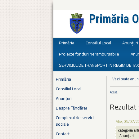
Primăria O
Județul Ialomița
Primăria
Consiliul Local
Anunțuri
Proiecte fonduri nerambursabile
Anun
SERVICIUL DE TRANSPORT IN REGIM DE TAX
Primăria
Vezi toate anun
Consiliul Local
Acasă
Eşti aici
Anunțuri
Rezultat 
Despre Țăndărei
Complexul de servicii
Mie, 05/07/2
sociale
categoria art
Contact
Anunțuri