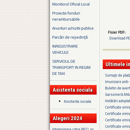
Monitorul Oficial Local
Proiecte fonduri
nerambursabile
Anunturi achizitii publice
Fisier PDF:
Parcări de reședință
Download PDF
INREGISTRARE
VEHICULE
SERVICIUL DE
Ultimele i
TRANSPORT IN REGIM
DE TAXI
Somații de plat
Imunizare anti-r
Buletin de aver
Asistenta sociala
Garsonieră ANL
Hotărâri adopta
Asistenta sociala
Certificate emi
Certificate emi
Alegeri 2024
Certificate emi
Certificate emi
Intampinare catre BECL nr.