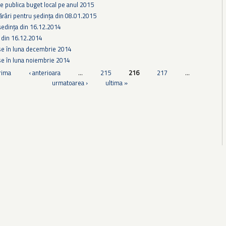
 publica buget local pe anul 2015
ărâri pentru ședința din 08.01.2015
şedinţa din 16.12.2014
 din 16.12.2014
se în luna decembrie 2014
se în luna noiembrie 2014
rima
‹ anterioara
…
215
216
217
…
urmatoarea ›
ultima »