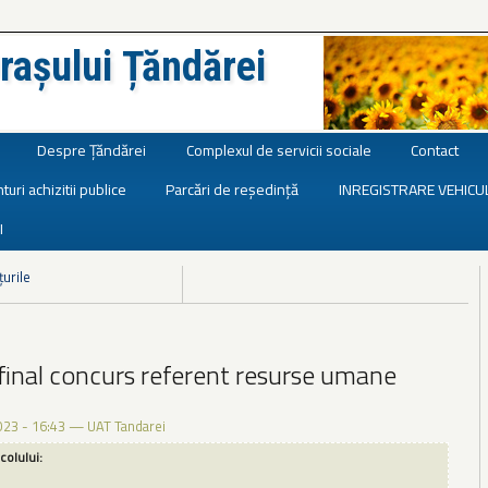
rașului Țăndărei
Despre Țăndărei
Complexul de servicii sociale
Contact
turi achizitii publice
Parcări de reședință
INREGISTRARE VEHICU
I
țurile
final concurs referent resurse umane
023 - 16:43
—
UAT Tandarei
icolului: