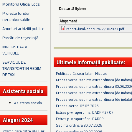
Monitorul Oficial Local
Descarcă fișiere:
Proiecte fonduri
nerambursabile
Ataşament
Anunturi achizitii publice
raport-final-concurs-27062023.pdf
Parcări de reședință
INREGISTRARE
VEHICULE
SERVICIUL DE
Ultimele informații publicate:
TRANSPORT IN REGIM
Publicatie Cazacu Iulian-Nicolae
DE TAXI
Proces verbal sedinta extraordinara (de indata
Proces verbal sedinta extraordinara 30.06.202
Asistenta sociala
Proces verbal sedinta extraordinara (de indata
Proces verbal sedinta extraordinara (de indata
Asistenta sociala
Proces-verbal 05.05.2026
Extras p-v raport final DADPP 27.07
Extras p-v raport final DADPP
Alegeri 2024
Sedinta ordinara 30.07.2026
Intampinare catre BECL nr.
Sedinta ordinara 30.07.2026