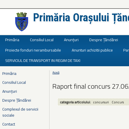
Primăria Orașului Țăn
Județul Ialomița
Primăria
Consiliul Local
Anunțuri
Despre Țăndărei
Proiecte fonduri nerambursabile
Anunturi achizitii publice
Par
SERVICIUL DE TRANSPORT IN REGIM DE TAXI
Primăria
Acasă
Eşti aici
Consiliul Local
Raport final concurs 27.0
Anunțuri
Despre Țăndărei
categoria articolului:
concursuri
Concurs
Complexul de servicii
sociale
Contact