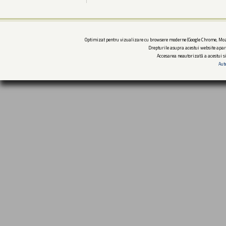
Optimizat pentru vizualizare cu browsere moderne (Google Chrome, Mozi
Drepturile asupra acestui website apar
Accesarea neautorizată a acestui si
Aut