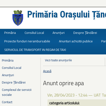
Primăria Orașului Țăn
Județul Ialomița
Primăria
Consiliul Local
Anunțuri
Despre Țăndărei
Proiecte fonduri nerambursabile
Anunturi achizitii publice
Par
SERVICIUL DE TRANSPORT IN REGIM DE TAXI
Primăria
Vezi toate anunțurile
Consiliul Local
Acasă
Eşti aici
Anunțuri
Anunt oprire apa
Despre Țăndărei
Complexul de servicii
sociale
Vin, 28/04/2023 - 12:44
—
UAT Ta
Contact
categoria articolului: