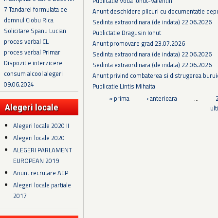
Publicatie Voda Ionut-Valentin
7 Tandarei formulata de
Anunt deschidere plicuri cu documentatie depus
domnul Ciobu Rica
Sedinta extraordinara (de indata) 22.06.2026
Solicitare Spanu Lucian
Publictatie Dragusin Ionut
proces verbal CL
Anunt promovare grad 23.07.2026
proces verbal Primar
Sedinta extraordinara (de indata) 22.06.2026
Dispozitie interzicere
Sedinta extraordinara (de indata) 22.06.2026
consum alcool alegeri
Anunt privind combaterea si distrugerea burui
09.06.2024
Publicatie Lintis Mihaita
Pagini
« prima
‹ anterioara
…
Alegeri locale
ul
Alegeri locale 2020 II
Alegeri locale 2020
ALEGERI PARLAMENT
EUROPEAN 2019
Anunt recrutare AEP
Alegeri locale partiale
2017