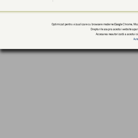
Optimizat pentru vizualizare cu browsere moderne (Google Chrome, Mozi
Drepturile asupra acestui website apar
Accesarea neautorizată a acestui si
Aut