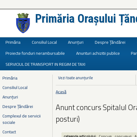
Primăria Orașului Țăn
Județul Ialomița
Primăria
Consiliul Local
Anunțuri
Despre Țăndărei
Proiecte fonduri nerambursabile
Anunturi achizitii publice
Par
SERVICIUL DE TRANSPORT IN REGIM DE TAXI
Primăria
Vezi toate anunțurile
Consiliul Local
Acasă
Eşti aici
Anunțuri
Anunt concurs Spitalul Or
Despre Țăndărei
Complexul de servicii
posturi)
sociale
Contact
categoria articolului:
Concurs
concursuri
A