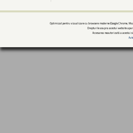
Optimizat pentru vizualizare cu browsere moderne (Google Chrome, Mozi
Drepturile asupra acestui website apar
Accesarea neautorizată a acestui si
Aut