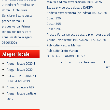
Minuta sedinta extraordinara 30.06.2026
7 Tandarei formulata de
Extras p-v selectie dosare DADPP
domnul Ciobu Rica
Sedinta extraordinara (de indata) 16.07.2026
Solicitare Spanu Lucian
Dosar 396
proces verbal CL
Dosar 395
proces verbal Primar
Dosar 394
Dispozitie interzicere
Proces Verbal selectie dosare promovare grad
consum alcool alegeri
Anunt Dezinsectie 15.07.2026 - 17.07.2026
09.06.2024
Publicatie Neculai Marius
Publicatie Cretu Marian
Alegeri locale
OFERTA - SC AGROCETE SRL
Pagini
« prima
‹ anterioara
1
Alegeri locale 2020 II
ul
Alegeri locale 2020
ALEGERI PARLAMENT
EUROPEAN 2019
Anunt recrutare AEP
Alegeri locale partiale
2017