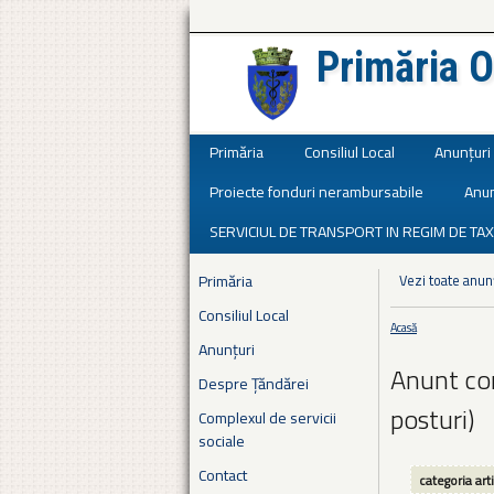
Primăria O
Județul Ialomița
Primăria
Consiliul Local
Anunțuri
Proiecte fonduri nerambursabile
Anun
SERVICIUL DE TRANSPORT IN REGIM DE TAX
Primăria
Vezi toate anun
Consiliul Local
Acasă
Eşti aici
Anunțuri
Anunt con
Despre Țăndărei
posturi)
Complexul de servicii
sociale
Contact
categoria art