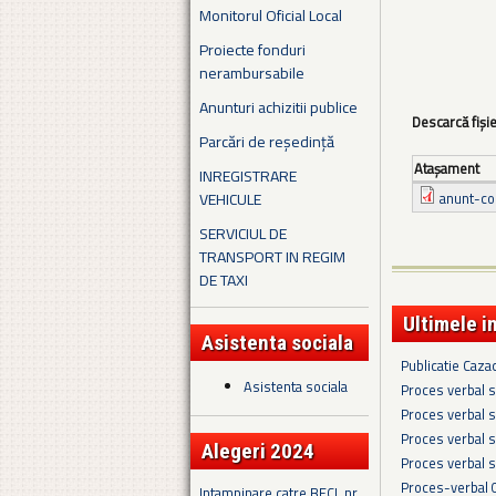
Monitorul Oficial Local
Proiecte fonduri
nerambursabile
Anunturi achizitii publice
Descarcă fiși
Parcări de reședință
Ataşament
INREGISTRARE
VEHICULE
anunt-co
SERVICIUL DE
TRANSPORT IN REGIM
DE TAXI
Ultimele i
Asistenta sociala
Publicatie Caza
Asistenta sociala
Proces verbal s
Proces verbal s
Proces verbal s
Alegeri 2024
Proces verbal s
Proces-verbal 
Intampinare catre BECL nr.