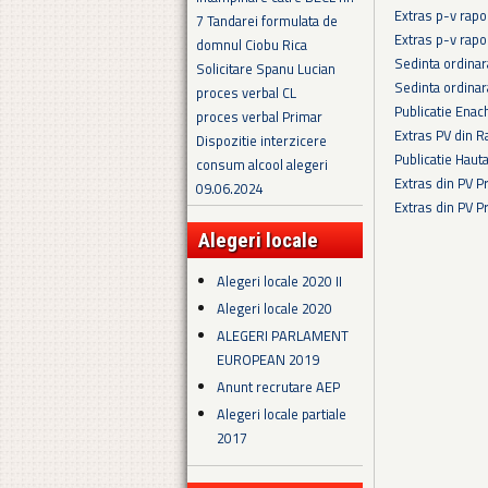
Extras p-v rapo
7 Tandarei formulata de
Extras p-v rapo
domnul Ciobu Rica
Sedinta ordina
Solicitare Spanu Lucian
Sedinta ordina
proces verbal CL
Publicatie Enac
proces verbal Primar
Extras PV din R
Dispozitie interzicere
Publicatie Haut
consum alcool alegeri
Extras din PV 
09.06.2024
Extras din PV 
Pagini
Alegeri locale
Alegeri locale 2020 II
Alegeri locale 2020
ALEGERI PARLAMENT
EUROPEAN 2019
Anunt recrutare AEP
Alegeri locale partiale
2017