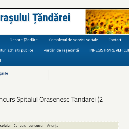
rașului Țăndărei
Despre Țăndărei
Complexul de servicii sociale
Contact
turi achizitii publice
Parcări de reședință
INREGISTRARE VEHICU
I
țurile
curs Spitalul Orasenesc Tandarei (2
icolului:
Concurs
concursuri
Anunțuri