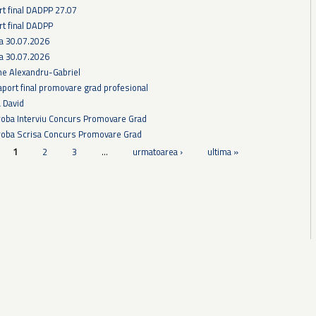
rt final DADPP 27.07
rt final DADPP
ra 30.07.2026
ra 30.07.2026
he Alexandru-Gabriel
aport final promovare grad profesional
a David
Proba Interviu Concurs Promovare Grad
Proba Scrisa Concurs Promovare Grad
1
2
3
…
urmatoarea ›
ultima »