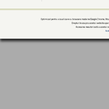
Optimizat pentru vizualizare cu browsere moderne (Google Chrome, Mozi
Drepturile asupra acestui website apar
Accesarea neautorizată a acestui si
Aut