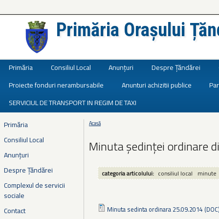
Primăria Orașului Țăn
Județul Ialomița
Primăria
Consiliul Local
Anunțuri
Despre Țăndărei
Proiecte fonduri nerambursabile
Anunturi achizitii publice
Par
SERVICIUL DE TRANSPORT IN REGIM DE TAXI
Primăria
Acasă
Eşti aici
Consiliul Local
Minuta ședinței ordinare 
Anunțuri
Despre Țăndărei
categoria articolului:
consiliul local
minute
Complexul de servicii
sociale
Minuta sedinta ordinara 25.09.2014 (DOC
Contact