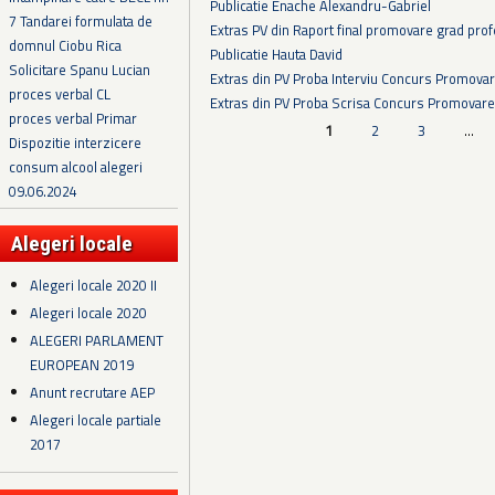
Publicatie Enache Alexandru-Gabriel
7 Tandarei formulata de
Extras PV din Raport final promovare grad prof
domnul Ciobu Rica
Publicatie Hauta David
Solicitare Spanu Lucian
Extras din PV Proba Interviu Concurs Promova
proces verbal CL
Extras din PV Proba Scrisa Concurs Promovare
proces verbal Primar
Pagini
1
2
3
…
Dispozitie interzicere
consum alcool alegeri
09.06.2024
Alegeri locale
Alegeri locale 2020 II
Alegeri locale 2020
ALEGERI PARLAMENT
EUROPEAN 2019
Anunt recrutare AEP
Alegeri locale partiale
2017