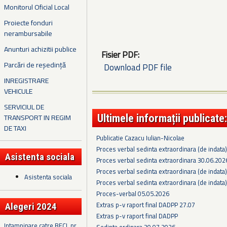
Monitorul Oficial Local
Proiecte fonduri
nerambursabile
Anunturi achizitii publice
Fisier PDF:
Parcări de reședință
Download PDF file
INREGISTRARE
VEHICULE
SERVICIUL DE
Ultimele informații publicate:
TRANSPORT IN REGIM
DE TAXI
Publicatie Cazacu Iulian-Nicolae
Proces verbal sedinta extraordinara (de indata
Asistenta sociala
Proces verbal sedinta extraordinara 30.06.202
Proces verbal sedinta extraordinara (de indata
Asistenta sociala
Proces verbal sedinta extraordinara (de indata
Proces-verbal 05.05.2026
Extras p-v raport final DADPP 27.07
Alegeri 2024
Extras p-v raport final DADPP
Intampinare catre BECL nr.
Sedinta ordinara 30.07.2026