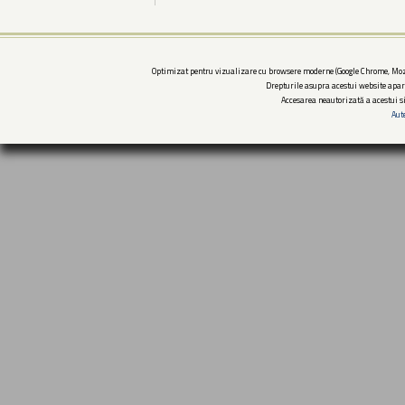
Optimizat pentru vizualizare cu browsere moderne (Google Chrome, Mozi
Drepturile asupra acestui website apar
Accesarea neautorizată a acestui si
Aut