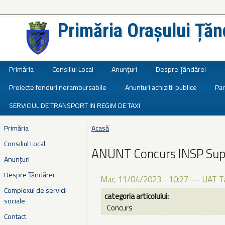
Primăria Orașului Țăn
Județul Ialomița
Primăria
Consiliul Local
Anunțuri
Despre Țăndărei
Proiecte fonduri nerambursabile
Anunturi achizitii publice
Par
SERVICIUL DE TRANSPORT IN REGIM DE TAXI
Primăria
Acasă
Eşti aici
Consiliul Local
ANUNT Concurs INSP Sup
Anunțuri
Despre Țăndărei
Mar, 11/04/2023 - 10:27
—
UAT T
Complexul de servicii
categoria articolului:
sociale
Concurs
Contact