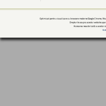
Optimizat pentru vizualizare cu browsere moderne (Google Chrome, Mozi
Drepturile asupra acestui website apar
Accesarea neautorizată a acestui si
Aut