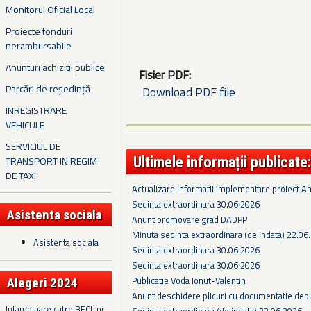
Monitorul Oficial Local
Proiecte fonduri
nerambursabile
Anunturi achizitii publice
Fisier PDF:
Parcări de reședință
Download PDF file
INREGISTRARE
VEHICULE
SERVICIUL DE
Ultimele informații publicate:
TRANSPORT IN REGIM
DE TAXI
Actualizare informatii implementare proiect 
Sedinta extraordinara 30.06.2026
Asistenta sociala
Anunt promovare grad DADPP
Minuta sedinta extraordinara (de indata) 22.06
Asistenta sociala
Sedinta extraordinara 30.06.2026
Sedinta extraordinara 30.06.2026
Publicatie Voda Ionut-Valentin
Alegeri 2024
Anunt deschidere plicuri cu documentatie depus
Intampinare catre BECL nr.
Sedinta extraordinara (de indata) 22.06.2026