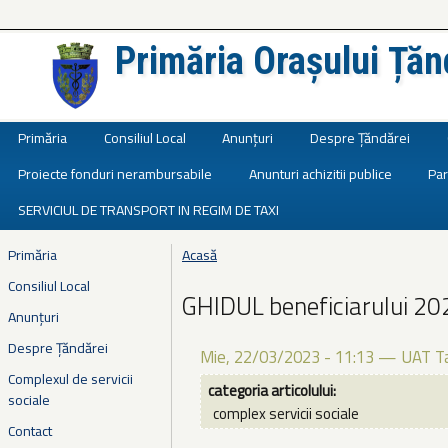
Primăria Orașului Țăn
Județul Ialomița
Primăria
Consiliul Local
Anunțuri
Despre Țăndărei
Proiecte fonduri nerambursabile
Anunturi achizitii publice
Par
SERVICIUL DE TRANSPORT IN REGIM DE TAXI
Primăria
Acasă
Eşti aici
Consiliul Local
GHIDUL beneficiarului 20
Anunțuri
Despre Țăndărei
Mie, 22/03/2023 - 11:13
—
UAT T
Complexul de servicii
categoria articolului:
sociale
complex servicii sociale
Contact