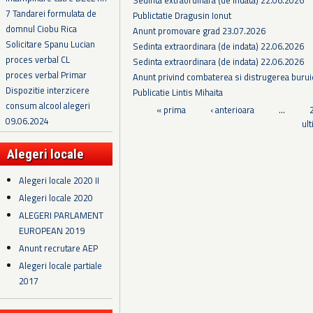
7 Tandarei formulata de
Publictatie Dragusin Ionut
domnul Ciobu Rica
Anunt promovare grad 23.07.2026
Solicitare Spanu Lucian
Sedinta extraordinara (de indata) 22.06.2026
proces verbal CL
Sedinta extraordinara (de indata) 22.06.2026
proces verbal Primar
Anunt privind combaterea si distrugerea burui
Dispozitie interzicere
Publicatie Lintis Mihaita
consum alcool alegeri
Pagini
« prima
‹ anterioara
…
09.06.2024
ul
Alegeri locale
Alegeri locale 2020 II
Alegeri locale 2020
ALEGERI PARLAMENT
EUROPEAN 2019
Anunt recrutare AEP
Alegeri locale partiale
2017