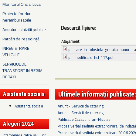
Monitorul Oficial Local
Proiecte fonduri
nerambursabile
Descarcă fișiere:
Anunturi achizitii publice
Parcări de reședință
Ataşament
INREGISTRARE
ph-dare-in-folosinta-gratuita-bunuri-c
VEHICULE
ph-modificare-hcl-117.pdf
SERVICIUL DE
TRANSPORT IN REGIM
DE TAXI
Ultimele informații publicate:
Asistenta sociala
Asistenta sociala
Anunt - Servicii de catering
Anunt - Servicii de catering
Publicatie Cazacu Iulian-Nicolae
Alegeri 2024
Proces verbal sedinta extraordinara (de indata
Proces verbal sedinta extraordinara 30.06.202
Intampinare catre BECL nr.