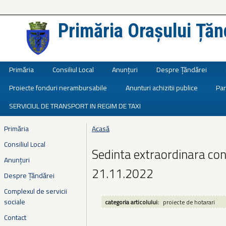
Primăria Orașului Țăn
Județul Ialomița
Primăria
Consiliul Local
Anunțuri
Despre Țăndărei
Proiecte fonduri nerambursabile
Anunturi achizitii publice
Par
SERVICIUL DE TRANSPORT IN REGIM DE TAXI
Primăria
Acasă
Eşti aici
Consiliul Local
Sedinta extraordinara co
Anunțuri
21.11.2022
Despre Țăndărei
Complexul de servicii
sociale
categoria articolului:
proiecte de hotarari
Contact