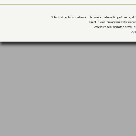
Optimizat pentru vizualizare cu browsere moderne (Google Chrome, Mozi
Drepturile asupra acestui website apar
Accesarea neautorizată a acestui si
Aut