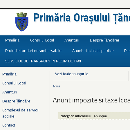
Primăria Orașului Țăn
Județul Ialomița
Primăria
Consiliul Local
Anunțuri
Despre Țăndărei
Proiecte fonduri nerambursabile
Anunturi achizitii publice
Par
SERVICIUL DE TRANSPORT IN REGIM DE TAXI
Primăria
Vezi toate anunțurile
Consiliul Local
Acasă
Eşti aici
Anunțuri
Anunt impozite si taxe lco
Despre Țăndărei
Complexul de servicii
sociale
categoria articolului:
Anunțuri
Contact