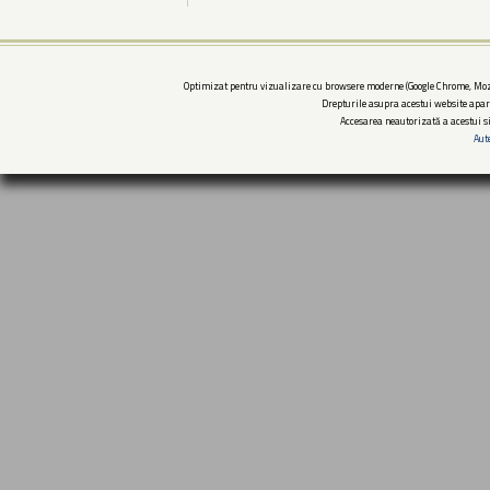
Optimizat pentru vizualizare cu browsere moderne (Google Chrome, Mozi
Drepturile asupra acestui website apar
Accesarea neautorizată a acestui si
Aut