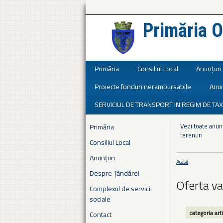
Primăria O
Județul Ialomița
Primăria
Consiliul Local
Anunțuri
Proiecte fonduri nerambursabile
Anun
SERVICIUL DE TRANSPORT IN REGIM DE TAX
Vezi toate anunț
Primăria
terenuri
Consiliul Local
Anunțuri
Acasă
Eşti aici
Despre Țăndărei
Oferta v
Complexul de servicii
sociale
categoria art
Contact