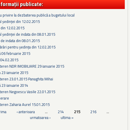
nformații publicate:
 privire la dezbaterea publică a bugetului local
l ședinței din 12.02.2015
 din 12.02.2015
l ședinței de indata din 08.01.2015
 de indata din 08.01.2015
ărâri pentru ședința din 12.02.2015
ă 06 februarie 2015
04.02.2015
 teren NDR IMOBILIARE 29 ianuarie 2015
a 23 ianuarie 2015
teren 23.01.2015 Panaghita Mihai
ă 23 ianuarie 2014
 teren Negoescu Vasile 22.01.2015
derare
teren Zaharia Aurel 15.01.2015
rima
‹ anterioara
…
214
215
216
…
urmatoarea ›
ultima »