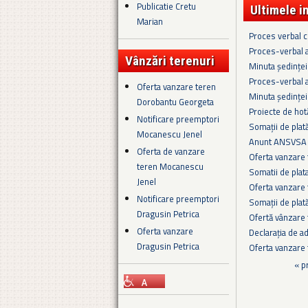
Publicatie Cretu
Ultimele i
Marian
Proces verbal cu
Proces-verbal a
Vânzări terenuri
Minuta ședinței
Proces-verbal a
Oferta vanzare teren
Minuta ședinței
Dorobantu Georgeta
Proiecte de hot
Notificare preemptori
Somaţii de plat
Mocanescu Jenel
Anunt ANSVSA 
Oferta de vanzare
Oferta vanzare
teren Mocanescu
Somatii de plat
Jenel
Oferta vanzare 
Notificare preemptori
Somații de plat
Dragusin Petrica
Ofertă vânzare
Oferta vanzare
Declarația de a
Dragusin Petrica
Oferta vanzare 
Pagini
« p