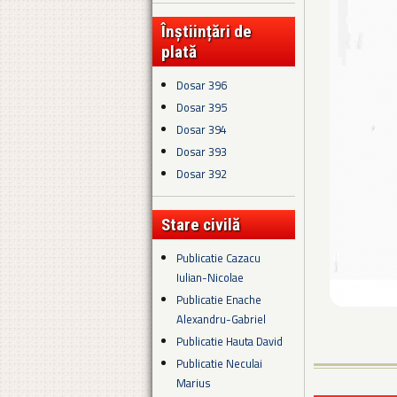
Înștiințări de
plată
Dosar 396
Dosar 395
Dosar 394
Dosar 393
Dosar 392
Stare civilă
Publicatie Cazacu
Iulian-Nicolae
Publicatie Enache
Alexandru-Gabriel
Publicatie Hauta David
Publicatie Neculai
Marius