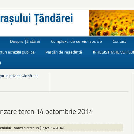
rașului Țăndărei
Despre Țăndărei
Complexul de servicii sociale
Contact
turi achizitii publice
Parcări de reședință
INREGISTRARE VEHICU
I
urile privind vânzări de
anzare teren 14 octombrie 2014
icolului:
Vânzări terenuri (Legea 17/2014)