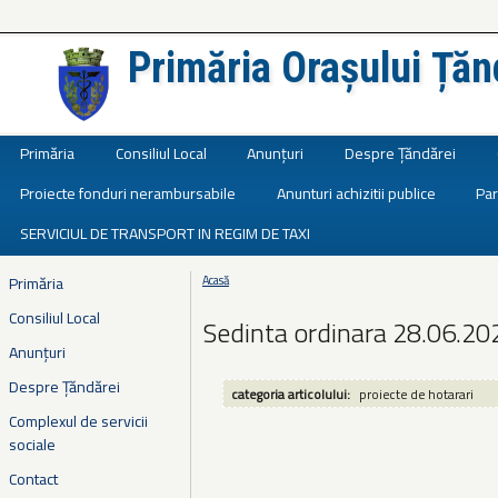
Primăria Orașului Țăn
Județul Ialomița
Primăria
Consiliul Local
Anunțuri
Despre Țăndărei
Proiecte fonduri nerambursabile
Anunturi achizitii publice
Par
SERVICIUL DE TRANSPORT IN REGIM DE TAXI
Primăria
Acasă
Eşti aici
Consiliul Local
Sedinta ordinara 28.06.20
Anunțuri
Despre Țăndărei
categoria articolului:
proiecte de hotarari
Complexul de servicii
sociale
Contact