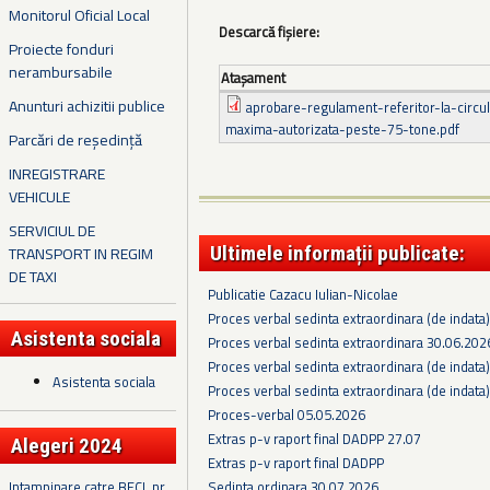
Monitorul Oficial Local
Descarcă fișiere:
Proiecte fonduri
nerambursabile
Ataşament
Anunturi achizitii publice
aprobare-regulament-referitor-la-circu
maxima-autorizata-peste-75-tone.pdf
Parcări de reședință
INREGISTRARE
VEHICULE
SERVICIUL DE
Ultimele informații publicate:
TRANSPORT IN REGIM
DE TAXI
Publicatie Cazacu Iulian-Nicolae
Proces verbal sedinta extraordinara (de indata
Asistenta sociala
Proces verbal sedinta extraordinara 30.06.202
Proces verbal sedinta extraordinara (de indata
Asistenta sociala
Proces verbal sedinta extraordinara (de indata
Proces-verbal 05.05.2026
Extras p-v raport final DADPP 27.07
Alegeri 2024
Extras p-v raport final DADPP
Sedinta ordinara 30.07.2026
Intampinare catre BECL nr.