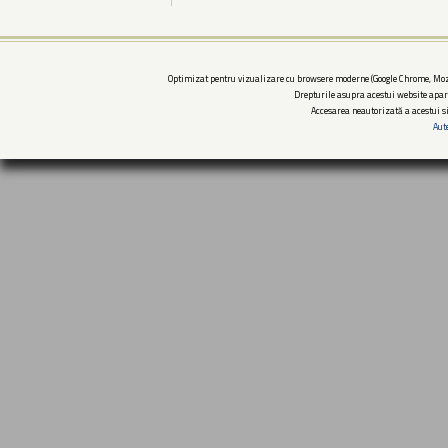
Optimizat pentru vizualizare cu browsere moderne (Google Chrome, Mozi
Drepturile asupra acestui website apar
Accesarea neautorizată a acestui si
Aut