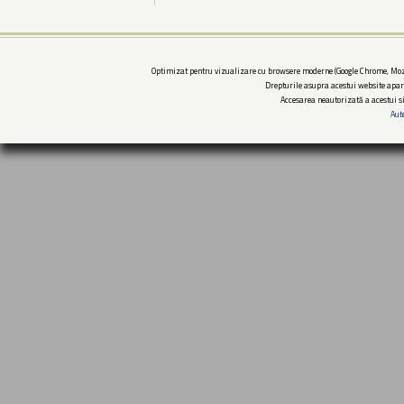
Optimizat pentru vizualizare cu browsere moderne (Google Chrome, Mozi
Drepturile asupra acestui website apar
Accesarea neautorizată a acestui si
Aut