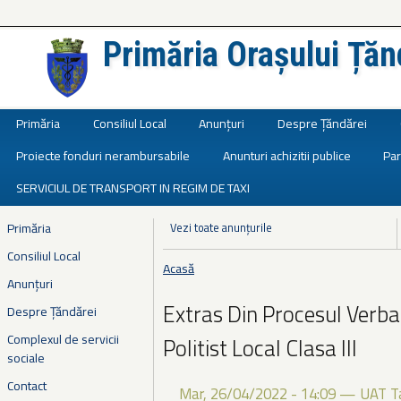
Primăria Orașului Țăn
Județul Ialomița
Primăria
Consiliul Local
Anunțuri
Despre Țăndărei
Proiecte fonduri nerambursabile
Anunturi achizitii publice
Par
SERVICIUL DE TRANSPORT IN REGIM DE TAXI
Primăria
Vezi toate anunțurile
Consiliul Local
Acasă
Eşti aici
Anunțuri
Extras Din Procesul Verba
Despre Țăndărei
Complexul de servicii
Politist Local Clasa III
sociale
Contact
Mar, 26/04/2022 - 14:09
—
UAT T