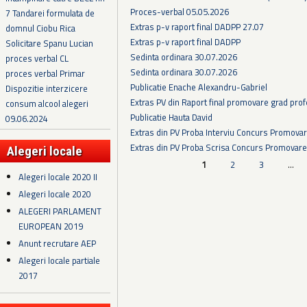
Proces-verbal 05.05.2026
7 Tandarei formulata de
Extras p-v raport final DADPP 27.07
domnul Ciobu Rica
Extras p-v raport final DADPP
Solicitare Spanu Lucian
Sedinta ordinara 30.07.2026
proces verbal CL
Sedinta ordinara 30.07.2026
proces verbal Primar
Publicatie Enache Alexandru-Gabriel
Dispozitie interzicere
Extras PV din Raport final promovare grad prof
consum alcool alegeri
Publicatie Hauta David
09.06.2024
Extras din PV Proba Interviu Concurs Promova
Extras din PV Proba Scrisa Concurs Promovare
Alegeri locale
Pagini
1
2
3
…
Alegeri locale 2020 II
Alegeri locale 2020
ALEGERI PARLAMENT
EUROPEAN 2019
Anunt recrutare AEP
Alegeri locale partiale
2017