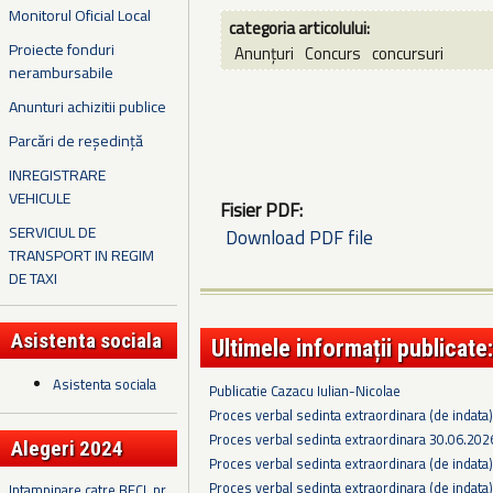
Monitorul Oficial Local
categoria articolului:
Proiecte fonduri
Anunțuri
Concurs
concursuri
nerambursabile
Anunturi achizitii publice
Parcări de reședință
INREGISTRARE
VEHICULE
Fisier PDF:
SERVICIUL DE
Download PDF file
TRANSPORT IN REGIM
DE TAXI
Asistenta sociala
Ultimele informații publicate:
Asistenta sociala
Publicatie Cazacu Iulian-Nicolae
Proces verbal sedinta extraordinara (de indata
Proces verbal sedinta extraordinara 30.06.202
Alegeri 2024
Proces verbal sedinta extraordinara (de indata
Proces verbal sedinta extraordinara (de indata
Intampinare catre BECL nr.