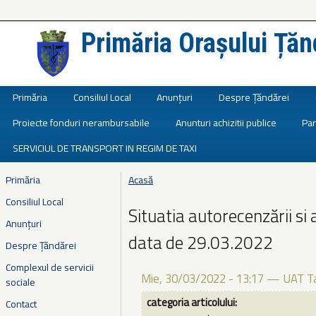
Primăria Orașului Țăn
Județul Ialomița
Primăria
Consiliul Local
Anunțuri
Despre Țăndărei
Proiecte fonduri nerambursabile
Anunturi achizitii publice
Par
SERVICIUL DE TRANSPORT IN REGIM DE TAXI
Primăria
Acasă
Eşti aici
Consiliul Local
Situatia autorecenzării si 
Anunțuri
data de 29.03.2022
Despre Țăndărei
Complexul de servicii
Mie, 30/03/2022 - 13:17
—
UAT T
sociale
categoria articolului:
Contact