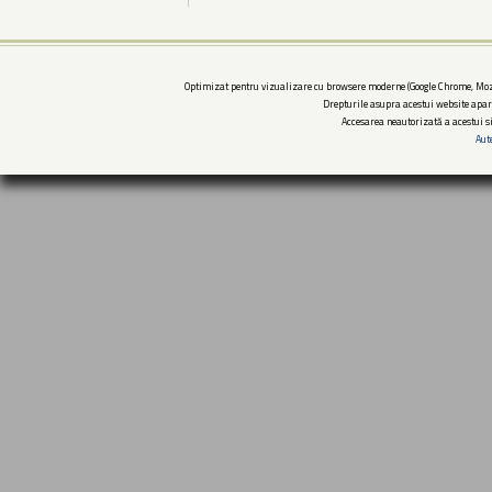
Optimizat pentru vizualizare cu browsere moderne (Google Chrome, Mozi
Drepturile asupra acestui website apar
Accesarea neautorizată a acestui si
Aut