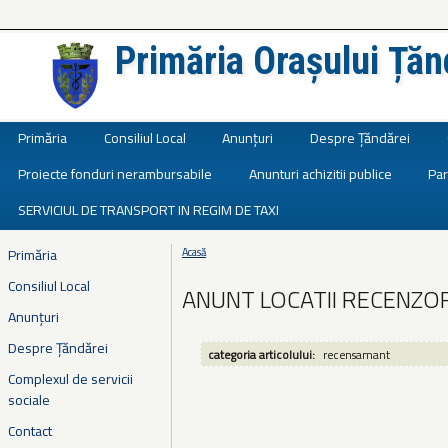
Primăria Orașului Țăn
Județul Ialomița
Primăria
Consiliul Local
Anunțuri
Despre Țăndărei
Proiecte fonduri nerambursabile
Anunturi achizitii publice
Par
SERVICIUL DE TRANSPORT IN REGIM DE TAXI
Primăria
Acasă
Eşti aici
Consiliul Local
ANUNT LOCATII RECENZOR
Anunțuri
Despre Țăndărei
categoria articolului:
recensamant
Complexul de servicii
sociale
Contact