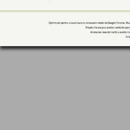
Optimizat pentru vizualizare cu browsere moderne (Google Chrome, Mozi
Drepturile asupra acestui website apar
Accesarea neautorizată a acestui si
Aut