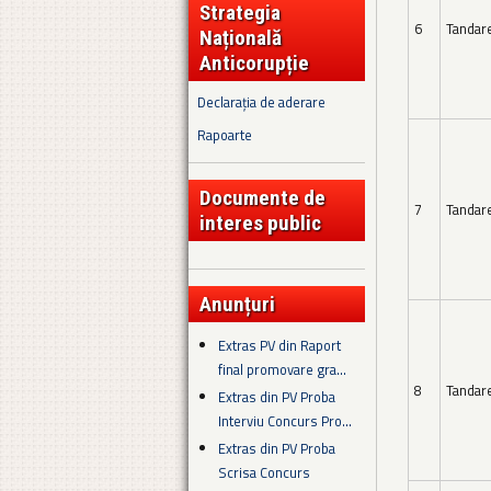
Strategia
6
Tandar
Națională
Anticorupție
Declarația de aderare
Rapoarte
Documente de
7
Tandar
interes public
Anunțuri
Extras PV din Raport
final promovare gra...
8
Tandar
Extras din PV Proba
Interviu Concurs Pro...
Extras din PV Proba
Scrisa Concurs