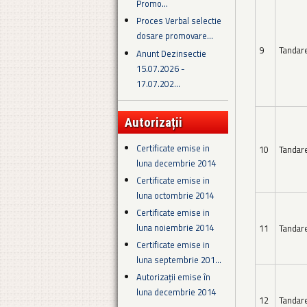
Promo...
Proces Verbal selectie
dosare promovare...
9
Tandar
Anunt Dezinsectie
15.07.2026 -
17.07.202...
Autorizații
Certificate emise in
10
Tandar
luna decembrie 2014
Certificate emise in
luna octombrie 2014
Certificate emise in
luna noiembrie 2014
11
Tandar
Certificate emise in
luna septembrie 201...
Autorizații emise în
luna decembrie 2014
12
Tandar