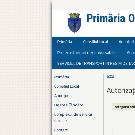
Primăria O
Județul Ialomița
Primăria
Consiliul Local
Anunțuri
Proiecte fonduri nerambursabile
Anun
SERVICIUL DE TRANSPORT IN REGIM DE TAX
Primăria
Acasă
Eşti aici
Consiliul Local
Autorizaț
Anunțuri
Despre Țăndărei
categoria art
Complexul de servicii
sociale
Contact