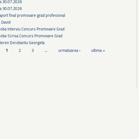
ra 30.07.2026
ra 30.07.2026
aport final promovare grad profesional
a David
Proba Interviu Concurs Promovare Grad
Proba Scrisa Concurs Promovare Grad
 teren Dorobantu Georgeta
1
2
3
…
urmatoarea ›
ultima »