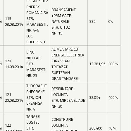
SC GDF SUEZ
ENERGY
BRANSAMENT
ROMANIA SA
+PRM GAZE
119
STR.
ei
NATURALE
995
0%
08.08.2014
MARASESTI ,
STR. OITUZ
NR. 4-6
NR. 19
LOC.
BUCURESTI
ALIMENTARE CU
DINU
ENERGIE ELECTRICA
NICULAE
120
(BRANSAM.
ei
STR.
12.381,95
100 %
11.08.2014
TRIFAZAT
MARASESTI
SUBTERAN
NR. 23
ORAS TANDAREI
TUDORACHE
DESFIINTARE
GHEORGHE
121
LOCUINTA
ei
STR. ION
32.054
100 %
20.08.2014
STR. MIRCEA ELIADE
CREANGA
NR. 20
NR. 4
TANASE
CONSTRUIRE
COSTEL
122
LOCUINTA
ei
STR.
266.400
10 %