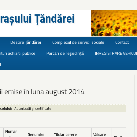
rașului Țăndărei
Despre Țăndărei
Complexul de servicii sociale
Contact
turi achizitii publice
Parcări de reședință
INREGISTRARE VEHICU
I
ii emise în luna august 2014
icolului:
Autorizatii și certificate
Numar
Denumire
Titular cerere
Valoare