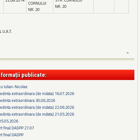
22.08.2014
STR. CORNULUI
CORNULUI
NR. 20
NR. 20
U.A.T.
»
nformații publicate:
cu Iulian-Nicolae
edinta extraordinara (de indata) 16.07.2026
edinta extraordinara 30.06.2026
edinta extraordinara (de indata) 22.06.2026
edinta extraordinara (de indata) 21.05.2026
05.05.2026
rt final DADPP 27.07
rt final DADPP