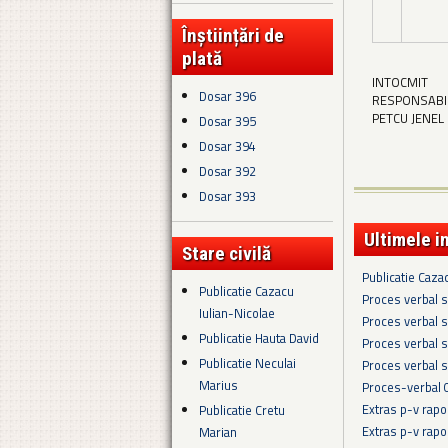
Înștiințări de
plată
INTOCMIT
Dosar 396
RESPONSABIL 
PETCU JENEL
Dosar 395
Dosar 394
Dosar 392
Dosar 393
Ultimele i
Stare civilă
Publicatie Caza
Publicatie Cazacu
Proces verbal s
Iulian-Nicolae
Proces verbal s
Publicatie Hauta David
Proces verbal s
Publicatie Neculai
Proces verbal s
Marius
Proces-verbal 
Extras p-v rapo
Publicatie Cretu
Extras p-v rapo
Marian