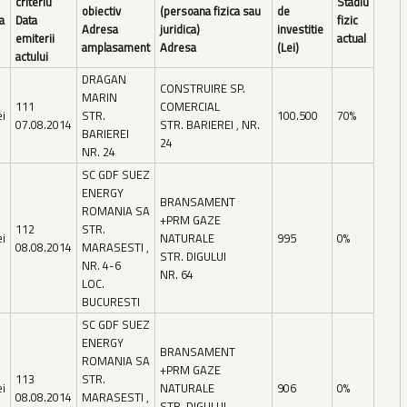
criteriu
Stadiu
obiectiv
(persoana fizica sau
de
a
Data
fizic
Adresa
juridica)
investitie
emiterii
actual
amplasament
Adresa
(Lei)
actului
DRAGAN
CONSTRUIRE SP.
MARIN
111
COMERCIAL
ei
STR.
100.500
70%
07.08.2014
STR. BARIEREI , NR.
BARIEREI
24
NR. 24
SC GDF SUEZ
ENERGY
BRANSAMENT
ROMANIA SA
+PRM GAZE
112
STR.
ei
NATURALE
995
0%
08.08.2014
MARASESTI ,
STR. DIGULUI
NR. 4-6
NR. 64
LOC.
BUCURESTI
SC GDF SUEZ
ENERGY
BRANSAMENT
ROMANIA SA
+PRM GAZE
113
STR.
ei
NATURALE
906
0%
08.08.2014
MARASESTI ,
STR. DIGULUI