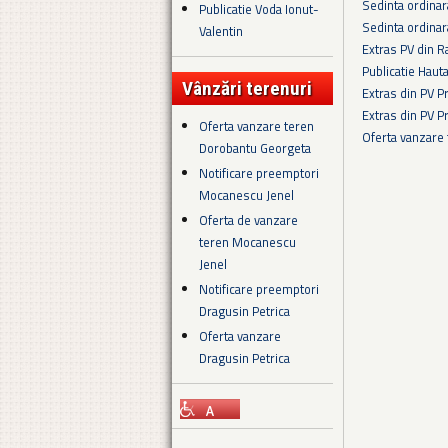
Sedinta ordina
Publicatie Voda Ionut-
Sedinta ordina
Valentin
Extras PV din R
Publicatie Haut
Vânzări terenuri
Extras din PV 
Extras din PV 
Oferta vanzare teren
Oferta vanzare
Dorobantu Georgeta
Pagini
Notificare preemptori
Mocanescu Jenel
Oferta de vanzare
teren Mocanescu
Jenel
Notificare preemptori
Dragusin Petrica
Oferta vanzare
Dragusin Petrica