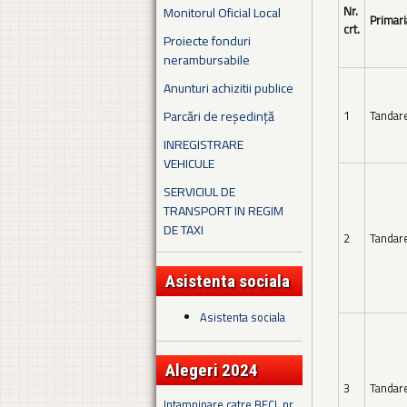
Nr.
Monitorul Oficial Local
Primari
crt.
Proiecte fonduri
nerambursabile
Anunturi achizitii publice
Parcări de reședință
1
Tandar
INREGISTRARE
VEHICULE
SERVICIUL DE
TRANSPORT IN REGIM
DE TAXI
2
Tandar
Asistenta sociala
Asistenta sociala
Alegeri 2024
3
Tandar
Intampinare catre BECL nr.