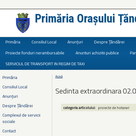
Primăria Orașului Țăn
Județul Ialomița
Primăria
Consiliul Local
Anunțuri
Despre Țăndărei
Proiecte fonduri nerambursabile
Anunturi achizitii publice
Par
SERVICIUL DE TRANSPORT IN REGIM DE TAXI
Primăria
Acasă
Eşti aici
Consiliul Local
Sedinta extraordinara 02.
Anunțuri
Despre Țăndărei
categoria articolului:
proiecte de hotarari
Complexul de servicii
sociale
Contact