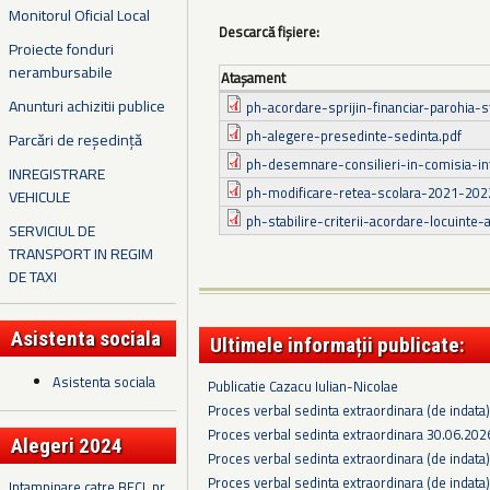
Monitorul Oficial Local
Descarcă fișiere:
Proiecte fonduri
nerambursabile
Ataşament
Anunturi achizitii publice
ph-acordare-sprijin-financiar-parohia-sf
ph-alegere-presedinte-sedinta.pdf
Parcări de reședință
ph-desemnare-consilieri-in-comisia-int
INREGISTRARE
ph-modificare-retea-scolara-2021-202
VEHICULE
ph-stabilire-criterii-acordare-locuinte-a
SERVICIUL DE
TRANSPORT IN REGIM
DE TAXI
Asistenta sociala
Ultimele informații publicate:
Asistenta sociala
Publicatie Cazacu Iulian-Nicolae
Proces verbal sedinta extraordinara (de indata
Proces verbal sedinta extraordinara 30.06.202
Alegeri 2024
Proces verbal sedinta extraordinara (de indata
Proces verbal sedinta extraordinara (de indata
Intampinare catre BECL nr.