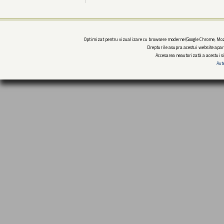
Optimizat pentru vizualizare cu browsere moderne (Google Chrome, Mozi
Drepturile asupra acestui website apar
Accesarea neautorizată a acestui si
Aut