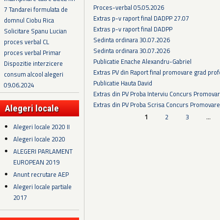
Proces-verbal 05.05.2026
7 Tandarei formulata de
Extras p-v raport final DADPP 27.07
domnul Ciobu Rica
Extras p-v raport final DADPP
Solicitare Spanu Lucian
Sedinta ordinara 30.07.2026
proces verbal CL
Sedinta ordinara 30.07.2026
proces verbal Primar
Publicatie Enache Alexandru-Gabriel
Dispozitie interzicere
Extras PV din Raport final promovare grad prof
consum alcool alegeri
Publicatie Hauta David
09.06.2024
Extras din PV Proba Interviu Concurs Promova
Extras din PV Proba Scrisa Concurs Promovare
Alegeri locale
Pagini
1
2
3
…
Alegeri locale 2020 II
Alegeri locale 2020
ALEGERI PARLAMENT
EUROPEAN 2019
Anunt recrutare AEP
Alegeri locale partiale
2017