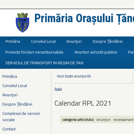
Primăria Orașului Țăn
Județul Ialomița
Primăria
Consiliul Local
Anunțuri
Despre Țăndărei
Proiecte fonduri nerambursabile
Anunturi achizitii publice
Par
SERVICIUL DE TRANSPORT IN REGIM DE TAXI
Primăria
Vezi toate anunțurile
Consiliul Local
Acasă
Eşti aici
Anunțuri
Calendar RPL 2021
Despre Țăndărei
Complexul de servicii
sociale
categoria articolului:
Anunțuri
recensamant
Contact