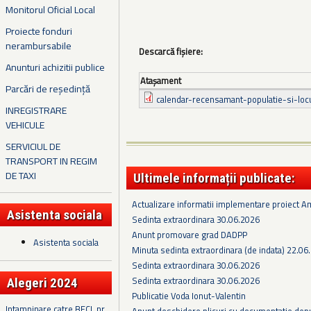
Monitorul Oficial Local
Proiecte fonduri
nerambursabile
Descarcă fișiere:
Anunturi achizitii publice
Ataşament
Parcări de reședință
calendar-recensamant-populatie-si-loc
INREGISTRARE
VEHICULE
SERVICIUL DE
TRANSPORT IN REGIM
DE TAXI
Ultimele informații publicate:
Actualizare informatii implementare proiect 
Asistenta sociala
Sedinta extraordinara 30.06.2026
Anunt promovare grad DADPP
Asistenta sociala
Minuta sedinta extraordinara (de indata) 22.06
Sedinta extraordinara 30.06.2026
Sedinta extraordinara 30.06.2026
Alegeri 2024
Publicatie Voda Ionut-Valentin
Intampinare catre BECL nr.
Anunt deschidere plicuri cu documentatie depus