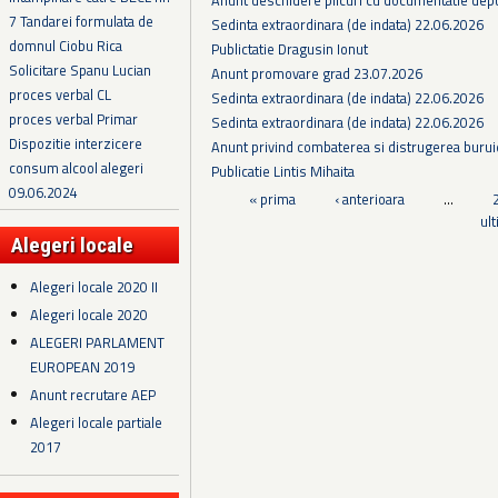
7 Tandarei formulata de
Sedinta extraordinara (de indata) 22.06.2026
domnul Ciobu Rica
Publictatie Dragusin Ionut
Solicitare Spanu Lucian
Anunt promovare grad 23.07.2026
proces verbal CL
Sedinta extraordinara (de indata) 22.06.2026
proces verbal Primar
Sedinta extraordinara (de indata) 22.06.2026
Dispozitie interzicere
Anunt privind combaterea si distrugerea burui
consum alcool alegeri
Publicatie Lintis Mihaita
09.06.2024
Pagini
« prima
‹ anterioara
…
ul
Alegeri locale
Alegeri locale 2020 II
Alegeri locale 2020
ALEGERI PARLAMENT
EUROPEAN 2019
Anunt recrutare AEP
Alegeri locale partiale
2017