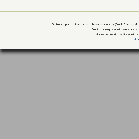
Optimizat pentru vizualizare cu browsere moderne (Google Chrome, Mozi
Drepturile asupra acestui website apar
Accesarea neautorizată a acestui si
Aut