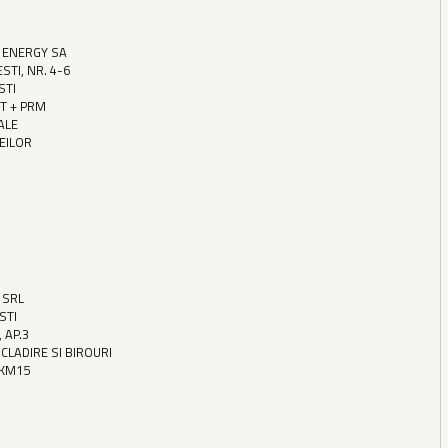
 ENERGY SA
STI, NR. 4-6
STI
T + PRM
ALE
TEILOR
 SRL
STI
, AP.3
CLADIRE SI BIROURI
-KM15