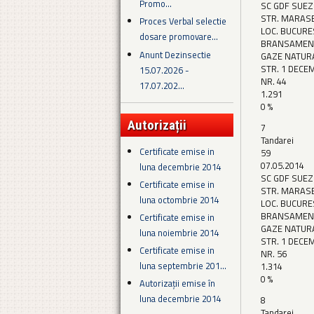
Promo...
SC GDF SUEZ
STR. MARASE
Proces Verbal selectie
LOC. BUCURE
dosare promovare...
BRANSAMEN
Anunt Dezinsectie
GAZE NATUR
STR. 1 DECE
15.07.2026 -
NR. 44
17.07.202...
1.291
0 %
Autorizații
7
Tandarei
Certificate emise in
59
07.05.2014
luna decembrie 2014
SC GDF SUEZ
Certificate emise in
STR. MARASE
luna octombrie 2014
LOC. BUCURE
BRANSAMEN
Certificate emise in
GAZE NATUR
luna noiembrie 2014
STR. 1 DECE
Certificate emise in
NR. 56
luna septembrie 201...
1.314
0 %
Autorizații emise în
luna decembrie 2014
8
Tandarei