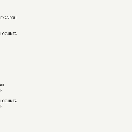
LEXANDRU
 LOCUINTA
AN
OR
 LOCUINTA
OR