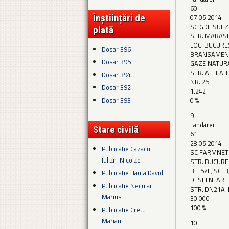
60
Înștiințări de
07.05.2014
SC GDF SUEZ
plată
STR. MARASE
LOC. BUCURE
Dosar 396
BRANSAMEN
Dosar 395
GAZE NATUR
STR. ALEEA 
Dosar 394
NR. 25
Dosar 392
1.242
0 %
Dosar 393
9
Tandarei
Stare civilă
61
28.05.2014
Publicatie Cazacu
SC FARMNET
Iulian-Nicolae
STR. BUCURE
BL. 57F, SC. B
Publicatie Hauta David
DESFIINTARE 
Publicatie Neculai
STR. DN21A
Marius
30.000
100 %
Publicatie Cretu
Marian
10