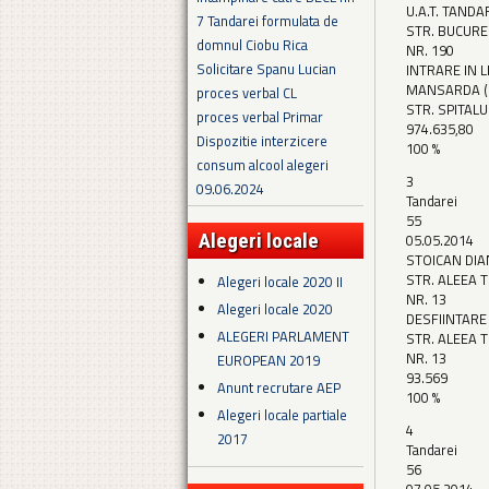
U.A.T. TANDA
7 Tandarei formulata de
STR. BUCURE
domnul Ciobu Rica
NR. 190
Solicitare Spanu Lucian
INTRARE IN L
MANSARDA (
proces verbal CL
STR. SPITALU
proces verbal Primar
974.635,80
Dispozitie interzicere
100 %
consum alcool alegeri
3
09.06.2024
Tandarei
55
Alegeri locale
05.05.2014
STOICAN DI
STR. ALEEA T
Alegeri locale 2020 II
NR. 13
Alegeri locale 2020
DESFIINTARE
ALEGERI PARLAMENT
STR. ALEEA 
NR. 13
EUROPEAN 2019
93.569
Anunt recrutare AEP
100 %
Alegeri locale partiale
4
2017
Tandarei
56