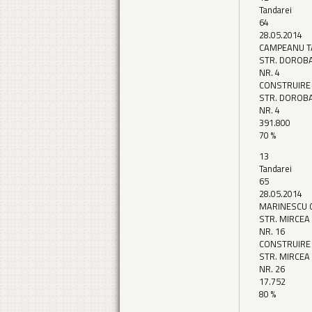
Tandarei
64
28.05.2014
CAMPEANU T
STR. DOROB
NR. 4
CONSTRUIRE
STR. DOROB
NR. 4
391.800
70 %
13
Tandarei
65
28.05.2014
MARINESCU 
STR. MIRCEA
NR. 16
CONSTRUIRE
STR. MIRCEA
NR. 26
17.752
80 %