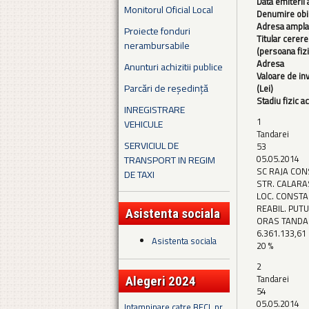
Data emiterii 
Monitorul Oficial Local
Denumire obi
Adresa ampl
Proiecte fonduri
Titular cerere
nerambursabile
(persoana fizi
Adresa
Anunturi achizitii publice
Valoare de inv
Parcări de reședință
(Lei)
Stadiu fizic ac
INREGISTRARE
1
VEHICULE
Tandarei
SERVICIUL DE
53
05.05.2014
TRANSPORT IN REGIM
SC RAJA CON
DE TAXI
STR. CALARAS
LOC. CONST
REABIL. PUTU
Asistenta sociala
ORAS TANDA
6.361.133,61
Asistenta sociala
20 %
2
Tandarei
Alegeri 2024
54
05.05.2014
Intampinare catre BECL nr.