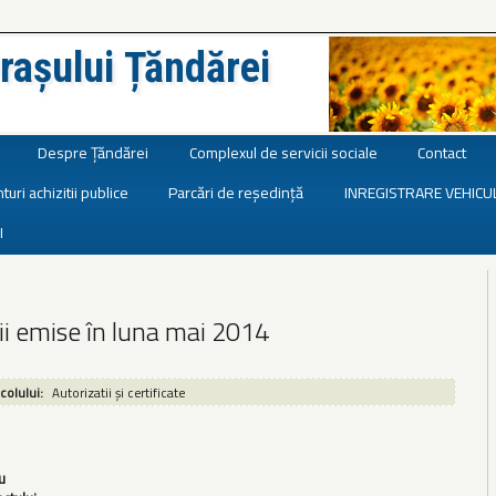
rașului Țăndărei
Despre Țăndărei
Complexul de servicii sociale
Contact
turi achizitii publice
Parcări de reședință
INREGISTRARE VEHICU
I
ii emise în luna mai 2014
icolului:
Autorizatii și certificate
u