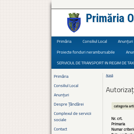
Primăria O
Județul Ialomița
Primăria
Consiliul Local
Anunțuri
Proiecte fonduri nerambursabile
Anun
SERVICIUL DE TRANSPORT IN REGIM DE TAX
Primăria
Acasă
Eşti aici
Consiliul Local
Autorizaț
Anunțuri
Despre Țăndărei
categoria art
Complexul de servicii
Nr. crt.
sociale
Primaria
Contact
Numar criteri