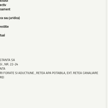
actului
ectiv
asament
ca sau juridica)
estitie
tual
STANTA SA
I , NR. 22-24
ANTA
RI FORATE SI ADUCTIUNE , RETEA APA POTABILA, EXT. RETEA CANALIARE
REI