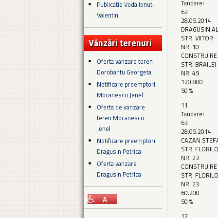
Tandarei
Publicatie Voda Ionut-
62
Valentin
28.05.2014
DRAGUSIN A
STR. VIITOR
Vânzări terenuri
NR. 10
CONSTRUIRE
Oferta vanzare teren
STR. BRAILEI
Dorobantu Georgeta
NR. 49
120.800
Notificare preemptori
50 %
Mocanescu Jenel
11
Oferta de vanzare
Tandarei
teren Mocanescu
63
Jenel
28.05.2014
CAZAN STEF
Notificare preemptori
STR. FLORIL
Dragusin Petrica
NR. 23
Oferta vanzare
CONSTRUIRE
Dragusin Petrica
STR. FLORIL
NR. 23
60.200
50 %
12