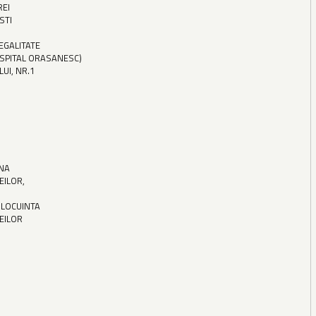
REI
STI
EGALITATE
SPITAL ORASANESC)
LUI, NR.1
ANA
EILOR,
 LOCUINTA
TEILOR