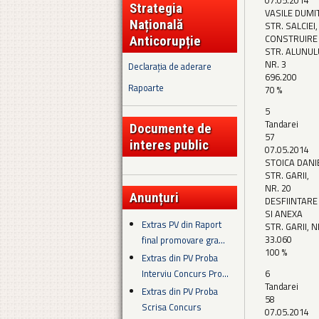
07.05.2014
Strategia
VASILE DUMI
Națională
STR. SALCIEI,
CONSTRUIRE
Anticorupție
STR. ALUNUL
NR. 3
Declarația de aderare
696.200
Rapoarte
70 %
5
Tandarei
Documente de
57
interes public
07.05.2014
STOICA DANI
STR. GARII,
NR. 20
Anunțuri
DESFIINTARE
SI ANEXA
Extras PV din Raport
STR. GARII, N
33.060
final promovare gra...
100 %
Extras din PV Proba
Interviu Concurs Pro...
6
Tandarei
Extras din PV Proba
58
Scrisa Concurs
07.05.2014