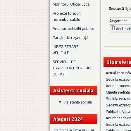
Monitorul Oficial Local
Descarcă fiși
Proiecte fonduri
nerambursabile
Ataşament
Anunturi achizitii publice
declarati
Parcări de reședință
INREGISTRARE
VEHICULE
SERVICIUL DE
Ultimele i
TRANSPORT IN REGIM
Actualizare in
DE TAXI
Sedinta extrao
Anunt promova
Asistenta sociala
Minuta sedinta 
Sedinta extrao
Asistenta sociala
Sedinta extrao
Publicatie Voda
Anunt deschider
Alegeri 2024
Sedinta extraor
Intampinare catre BECL nr.
Publictatie Dra