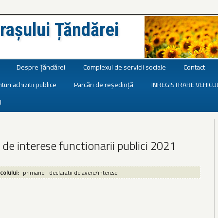
rașului Țăndărei
Despre Țăndărei
Complexul de servicii sociale
Contact
turi achizitii publice
Parcări de reședință
INREGISTRARE VEHICU
I
i de interese functionarii publici 2021
icolului:
primarie
declaratii de avere/interese