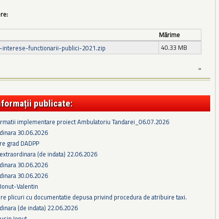
ere:
Mărime
40.33 MB
i-interese-functionarii-publici-2021.zip
»
nformații publicate:
formatii implementare proiect Ambulatoriu Tandarei_06.07.2026
rdinara 30.06.2026
re grad DADPP
extraordinara (de indata) 22.06.2026
rdinara 30.06.2026
rdinara 30.06.2026
 Ionut-Valentin
e plicuri cu documentatie depusa privind procedura de atribuire taxi.
dinara (de indata) 22.06.2026
gusin Ionut