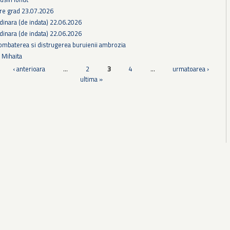
e grad 23.07.2026
dinara (de indata) 22.06.2026
dinara (de indata) 22.06.2026
ombaterea si distrugerea buruienii ambrozia
s Mihaita
‹ anterioara
…
2
3
4
…
urmatoarea ›
ultima »