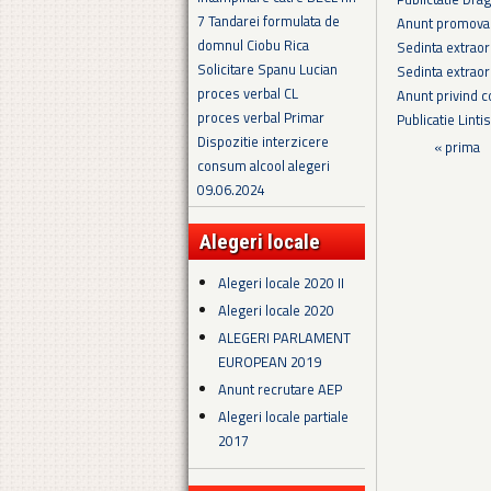
7 Tandarei formulata de
Anunt promovar
domnul Ciobu Rica
Sedinta extraor
Solicitare Spanu Lucian
Sedinta extraor
proces verbal CL
Anunt privind c
proces verbal Primar
Publicatie Linti
Dispozitie interzicere
Pagini
« prima
consum alcool alegeri
09.06.2024
Alegeri locale
Alegeri locale 2020 II
Alegeri locale 2020
ALEGERI PARLAMENT
EUROPEAN 2019
Anunt recrutare AEP
Alegeri locale partiale
2017